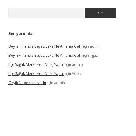
Arama
Son yorumlar
Beyin Filminde Beyaz Leke Ne Anlama Gelir
için
admin
Beyin Filminde Beyaz Leke Ne Anlama Gelir
için
Ilgaz
Ilçe Sağlık Merkezleri Ne Iş Yapar
için
admin
Ilçe Sağlık Merkezleri Ne Iş Yapar
için
Volkan
Geyik Neden Kutsaldır
için
admin
dcasino giriş