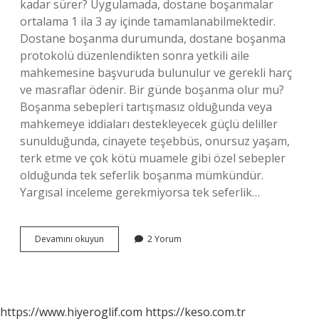
kadar sürer? Uygulamada, dostane boşanmalar
ortalama 1 ila 3 ay içinde tamamlanabilmektedir.
Dostane boşanma durumunda, dostane boşanma
protokolü düzenlendikten sonra yetkili aile
mahkemesine başvuruda bulunulur ve gerekli harç
ve masraflar ödenir. Bir günde boşanma olur mu?
Boşanma sebepleri tartışmasız olduğunda veya
mahkemeye iddiaları destekleyecek güçlü deliller
sunulduğunda, cinayete teşebbüs, onursuz yaşam,
terk etme ve çok kötü muamele gibi özel sebepler
olduğunda tek seferlik boşanma mümkündür.
Yargısal inceleme gerekmiyorsa tek seferlik…
Aynı
Devamını okuyun
2 Yorum
Gün
Boşanma
Olur
Mu
https://www.hiyeroglif.com
https://keso.com.tr