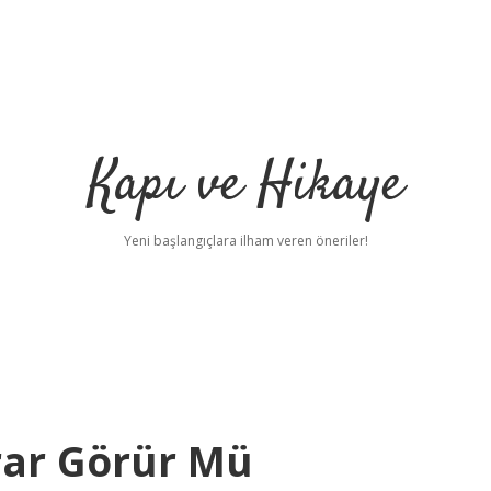
Kapı ve Hikaye
Yeni başlangıçlara ilham veren öneriler!
rar Görür Mü