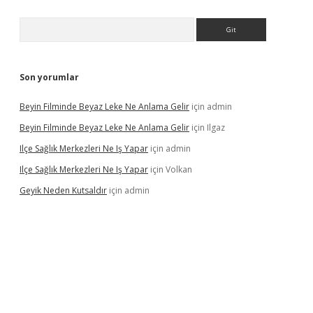
Arama
Son yorumlar
Beyin Filminde Beyaz Leke Ne Anlama Gelir
için
admin
Beyin Filminde Beyaz Leke Ne Anlama Gelir
için
Ilgaz
Ilçe Sağlık Merkezleri Ne Iş Yapar
için
admin
Ilçe Sağlık Merkezleri Ne Iş Yapar
için
Volkan
Geyik Neden Kutsaldır
için
admin
dcasino giriş