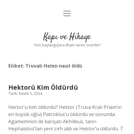
menüyü
Anasayfa
aç
Gizlilik Politikası
Kapı ve Hikaye
Yasal Uyarı
Yeni başlangıçlara ilham veren öneriler!
Hakkımızda
Etiket:
Truvalı Helen nasıl öldü
Hektorü Kim Öldürdü
Tarih: Kasım 5, 2024
Hector’u kim öldürdü? Hektor (Truva Kralı Priam’ın
en büyük oğlu) Patroklus’u öldürdü ve sonunda
Agamemnon ile barışan Akhilleus, tanrı
Hephaistos’tan yeni zırh aldı ve Hektor’u öldürdü. 7