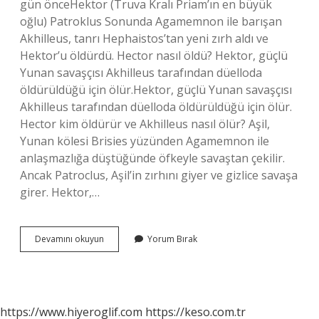
gün önceHektor (Truva Kralı Priam’ın en büyük
oğlu) Patroklus Sonunda Agamemnon ile barışan
Akhilleus, tanrı Hephaistos’tan yeni zırh aldı ve
Hektor’u öldürdü. Hector nasıl öldü? Hektor, güçlü
Yunan savaşçısı Akhilleus tarafından düelloda
öldürüldüğü için ölür.Hektor, güçlü Yunan savaşçısı
Akhilleus tarafından düelloda öldürüldüğü için ölür.
Hector kim öldürür ve Akhilleus nasıl ölür? Aşil,
Yunan kölesi Brisies yüzünden Agamemnon ile
anlaşmazlığa düştüğünde öfkeyle savaştan çekilir.
Ancak Patroclus, Aşil’in zırhını giyer ve gizlice savaşa
girer. Hektor,…
Hektorü
Devamını okuyun
Yorum Bırak
Kim
Öldürdü
https://www.hiyeroglif.com
https://keso.com.tr