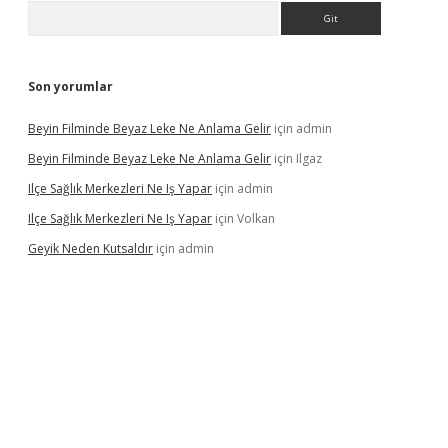
Arama
Son yorumlar
Beyin Filminde Beyaz Leke Ne Anlama Gelir
için
admin
Beyin Filminde Beyaz Leke Ne Anlama Gelir
için
Ilgaz
Ilçe Sağlık Merkezleri Ne Iş Yapar
için
admin
Ilçe Sağlık Merkezleri Ne Iş Yapar
için
Volkan
Geyik Neden Kutsaldır
için
admin
iş