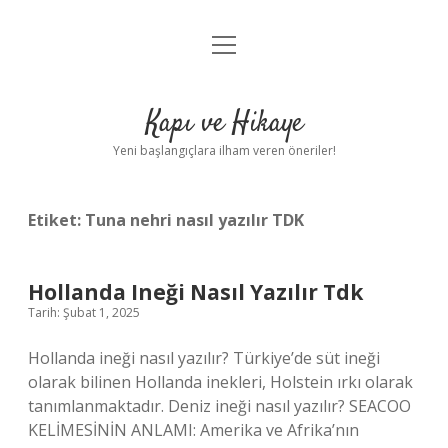
menüyü
Anasayfa
aç
Gizlilik Politikası
Kapı ve Hikaye
Yasal Uyarı
Yeni başlangıçlara ilham veren öneriler!
Hakkımızda
Etiket:
Tuna nehri nasıl yazılır TDK
Hollanda Ineği Nasıl Yazılır Tdk
Tarih: Şubat 1, 2025
Hollanda ineği nasıl yazılır? Türkiye’de süt ineği
olarak bilinen Hollanda inekleri, Holstein ırkı olarak
tanımlanmaktadır. Deniz ineği nasıl yazılır? SEACOO
KELİMESİNİN ANLAMI: Amerika ve Afrika’nın