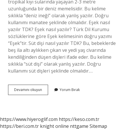
tropikal kıyı sularında yaşayan 2-3 metre
uzunluğunda bir deniz memelisidir. Bu kelime
sıklıkla “deniz ineği” olarak yanlış yazılır. Doğru
kullanımı manatee şeklinde olmalıdır. Eşek nasıl
yazılır TDK? Eşek nasıl yazılır? Türk Dil Kurumu
sözlüklerine göre Eşek kelimesinin doğru yazımı
“Eşek”tir. Süt dişi nasıl yazılır TDK? Bu, bebeklerde
beş ila altı aylıkken çıkan ve yedi yaş civarında
kendiliğinden düşen dişleri ifade eder. Bu kelime
sıklıkla “süt dişi” olarak yanlış yazılır. Doğru
kullanımı süt dişleri şeklinde olmalıdır.…
Hollanda
Devamını okuyun
Yorum Bırak
Ineği
Nasıl
Yazılır
Tdk
https://www.hiyeroglif.com
https://keso.com.tr
https://beri.com.tr
knight online
nttgame
Sitemap