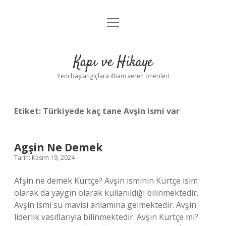
menüyü
Anasayfa
aç
Gizlilik Politikası
Kapı ve Hikaye
Yasal Uyarı
Yeni başlangıçlara ilham veren öneriler!
Hakkımızda
Etiket:
Türkiyede kaç tane Avşin ismi var
Agşin Ne Demek
Tarih: Kasım 19, 2024
Afşin ne demek Kürtçe? Avşin isminin Kürtçe isim
olarak da yaygın olarak kullanıldığı bilinmektedir.
Avşin ismi su mavisi anlamına gelmektedir. Avşin
liderlik vasıflarıyla bilinmektedir. Avşin Kürtçe mi?