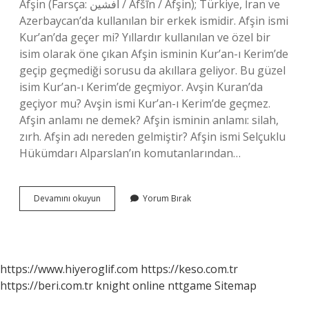
Afşin (Farsça: افشین‎ / Afšīn / Afşin); Türkiye, İran ve
Azerbaycan’da kullanılan bir erkek ismidir. Afşin ismi
Kur’an’da geçer mi? Yıllardır kullanılan ve özel bir
isim olarak öne çıkan Afşin isminin Kur’an-ı Kerim’de
geçip geçmediği sorusu da akıllara geliyor. Bu güzel
isim Kur’an-ı Kerim’de geçmiyor. Avşin Kuran’da
geçiyor mu? Avşin ismi Kur’an-ı Kerim’de geçmez.
Afşin anlamı ne demek? Afşin isminin anlamı: silah,
zırh. Afşin adı nereden gelmiştir? Afşin ismi Selçuklu
Hükümdarı Alparslan’ın komutanlarından…
Agşin
Devamını okuyun
Yorum Bırak
Ne
Demek
https://www.hiyeroglif.com
https://keso.com.tr
https://beri.com.tr
knight online
nttgame
Sitemap