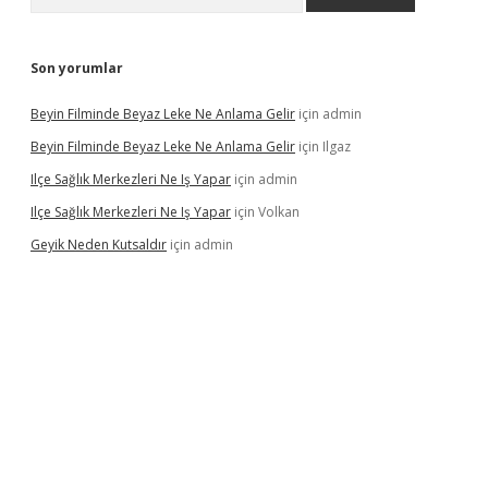
Son yorumlar
Beyin Filminde Beyaz Leke Ne Anlama Gelir
için
admin
Beyin Filminde Beyaz Leke Ne Anlama Gelir
için
Ilgaz
Ilçe Sağlık Merkezleri Ne Iş Yapar
için
admin
Ilçe Sağlık Merkezleri Ne Iş Yapar
için
Volkan
Geyik Neden Kutsaldır
için
admin
dcasino giriş