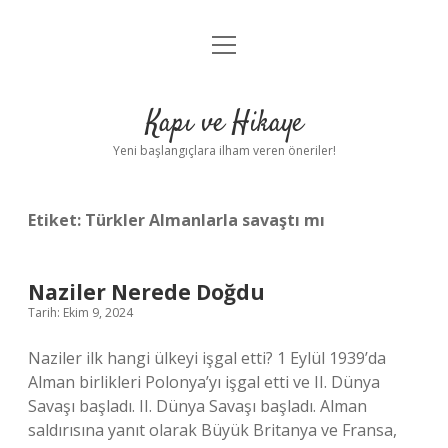
menüyü
Anasayfa
aç
Gizlilik Politikası
Kapı ve Hikaye
Yasal Uyarı
Yeni başlangıçlara ilham veren öneriler!
Hakkımızda
Etiket:
Türkler Almanlarla savaştı mı
Naziler Nerede Doğdu
Tarih: Ekim 9, 2024
Naziler ilk hangi ülkeyi işgal etti? 1 Eylül 1939’da
Alman birlikleri Polonya’yı işgal etti ve II. Dünya
Savaşı başladı. II. Dünya Savaşı başladı. Alman
saldırısına yanıt olarak Büyük Britanya ve Fransa,