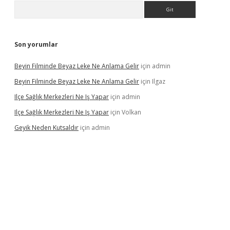
Arama
Son yorumlar
Beyin Filminde Beyaz Leke Ne Anlama Gelir
için
admin
Beyin Filminde Beyaz Leke Ne Anlama Gelir
için
Ilgaz
Ilçe Sağlık Merkezleri Ne Iş Yapar
için
admin
Ilçe Sağlık Merkezleri Ne Iş Yapar
için
Volkan
Geyik Neden Kutsaldır
için
admin
 giriş