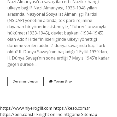
Nazi Almanyası’na savaş ilan etti. Naziler hangi
ülkeye bağlı? Nazi Almanyası, 1933-1945 yılları
arasında, Nasyonal Sosyalist Alman İşçi Partisi
(NSDAP) yönetimi altında, tek parti rejimine
dayanan bir yönetim sistemiyle, “Führer” unvanıyla
hükümet (1933-1945), devlet başkanı (1934-1945)
olan Adolf Hitler’in liderliğinde ülkeyi yönettiği
döneme verilen addır. 2. dünya savaşında kaç Türk
öldü? II. Dünya Savaşı’nın başladığı 1 Eylül 1939’dan,
II. Dünya Savaşı’nın sona erdiği 7 Mayıs 1945’e kadar
geçen sürede…
Naziler
Devamını okuyun
Yorum Bırak
Nerede
Doğdu
https://www.hiyeroglif.com
https://keso.com.tr
https://beri.com.tr
knight online
nttgame
Sitemap