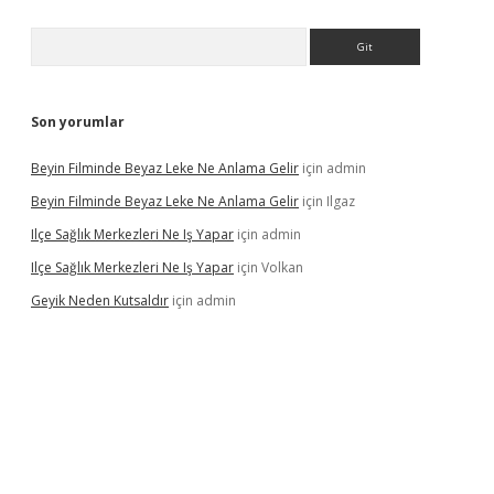
Arama
Son yorumlar
Beyin Filminde Beyaz Leke Ne Anlama Gelir
için
admin
Beyin Filminde Beyaz Leke Ne Anlama Gelir
için
Ilgaz
Ilçe Sağlık Merkezleri Ne Iş Yapar
için
admin
Ilçe Sağlık Merkezleri Ne Iş Yapar
için
Volkan
Geyik Neden Kutsaldır
için
admin
dcasino giriş