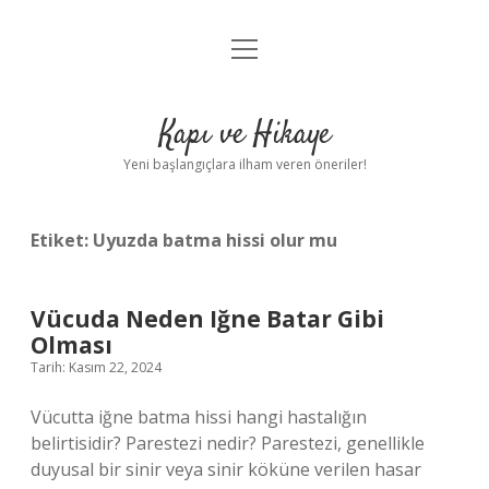
menüyü
Anasayfa
aç
Gizlilik Politikası
Kapı ve Hikaye
Yasal Uyarı
Yeni başlangıçlara ilham veren öneriler!
Hakkımızda
Etiket:
Uyuzda batma hissi olur mu
Vücuda Neden Iğne Batar Gibi
Olması
Tarih: Kasım 22, 2024
Vücutta iğne batma hissi hangi hastalığın
belirtisidir? Parestezi nedir? Parestezi, genellikle
duyusal bir sinir veya sinir köküne verilen hasar