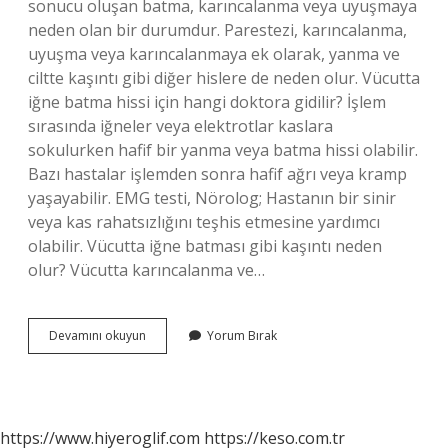
sonucu oluşan batma, karıncalanma veya uyuşmaya
neden olan bir durumdur. Parestezi, karıncalanma,
uyuşma veya karıncalanmaya ek olarak, yanma ve
ciltte kaşıntı gibi diğer hislere de neden olur. Vücutta
iğne batma hissi için hangi doktora gidilir? İşlem
sırasında iğneler veya elektrotlar kaslara
sokulurken hafif bir yanma veya batma hissi olabilir.
Bazı hastalar işlemden sonra hafif ağrı veya kramp
yaşayabilir. EMG testi, Nörolog; Hastanın bir sinir
veya kas rahatsızlığını teşhis etmesine yardımcı
olabilir. Vücutta iğne batması gibi kaşıntı neden
olur? Vücutta karıncalanma ve…
Vücuda
Devamını okuyun
Yorum Bırak
Neden
Iğne
Batar
Gibi
Olması
https://www.hiyeroglif.com
https://keso.com.tr