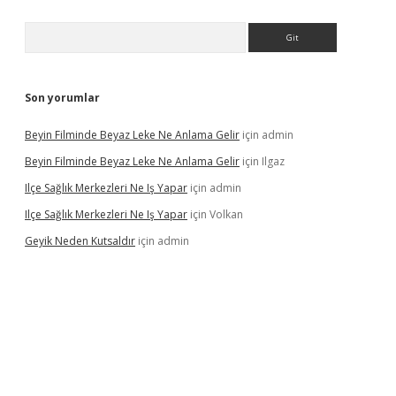
Arama
Son yorumlar
Beyin Filminde Beyaz Leke Ne Anlama Gelir
için
admin
Beyin Filminde Beyaz Leke Ne Anlama Gelir
için
Ilgaz
Ilçe Sağlık Merkezleri Ne Iş Yapar
için
admin
Ilçe Sağlık Merkezleri Ne Iş Yapar
için
Volkan
Geyik Neden Kutsaldır
için
admin
dcasino giriş