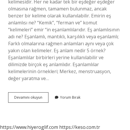
kelimesidir. Her ne kadar tek bir eşdeğer eşdeğer
olmasına rağmen, tamamen bulunmaz, ancak
benzer bir kelime olarak kullanılabilir. Emirin eş
anlamlısı ne? “Kemik”, “ferman ve” komut
“kelimeleri” emir “in eşanlamlılarıdır. Eş anlamlısının
adı ne? Eşanlamlı, mantıklı, karşılıklı veya eşanlamlı;
Farklı olmalarına rağmen anlamları aynı veya çok
yakın olan kelimeler. Eş anlam nedir 5 örnek?
Eşanlamlılar birbirleri yerine kullanılabilir ve
dilimizde birçok eş anlamlıdır. Eşanlamlılar
kelimelerinin örnekleri; Merkez, menstruasyon,
değer yaratma ve…
Ant
Devamını okuyun
Yorum Bırak
Kelimesinin
Es
Anlami
Nedir
https://www.hiyeroglif.com
https://keso.com.tr