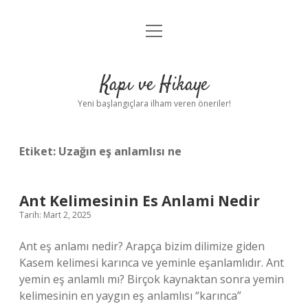
menüyü
Anasayfa
aç
Gizlilik Politikası
Kapı ve Hikaye
Yasal Uyarı
Yeni başlangıçlara ilham veren öneriler!
Hakkımızda
Etiket:
Uzağın eş anlamlısı ne
Ant Kelimesinin Es Anlami Nedir
Tarih: Mart 2, 2025
Ant eş anlamı nedir? Arapça bizim dilimize giden
Kasem kelimesi karınca ve yeminle eşanlamlıdır. Ant
yemin eş anlamlı mı? Birçok kaynaktan sonra yemin
kelimesinin en yaygın eş anlamlısı “karınca”