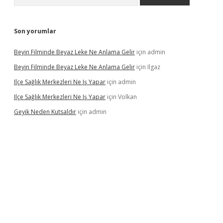
Son yorumlar
Beyin Filminde Beyaz Leke Ne Anlama Gelir
için
admin
Beyin Filminde Beyaz Leke Ne Anlama Gelir
için
Ilgaz
Ilçe Sağlık Merkezleri Ne Iş Yapar
için
admin
Ilçe Sağlık Merkezleri Ne Iş Yapar
için
Volkan
Geyik Neden Kutsaldır
için
admin
dcasino giriş