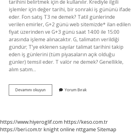
tarihini belirtmek için de kullanılır. Krediyle ilgili
işlemler için değer tarihi, bir sonraki iş gününü ifade
eder. Fon satış T3 ne demek? Tatil günlerinde
verilen emirler, G+2 günü web sitemizde* ilan edilen
fiyat üzerinden ve G+3 günü saat 14:00 ile 15:00
arasında işleme alınacaktır. G, talimatın verildiği
gündür; T’ye eklenen sayılar talimat tarihini takip
eden iş günlerini (tüm piyasaların açık olduğu
günler) temsil eder. T valör ne demek? Genellikle,
alım satım…
T
Devamını okuyun
Yorum Bırak
3
Valör
Ne
Demek
https://www.hiyeroglif.com
https://keso.com.tr
https://beri.com.tr
knight online
nttgame
Sitemap