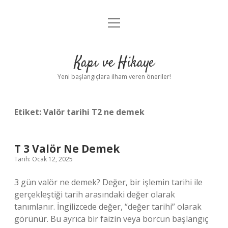
menüyü
Anasayfa
aç
Gizlilik Politikası
Kapı ve Hikaye
Yasal Uyarı
Yeni başlangıçlara ilham veren öneriler!
Hakkımızda
Etiket:
Valör tarihi T2 ne demek
T 3 Valör Ne Demek
Tarih: Ocak 12, 2025
3 gün valör ne demek? Değer, bir işlemin tarihi ile
gerçekleştiği tarih arasındaki değer olarak
tanımlanır. İngilizcede değer, “değer tarihi” olarak
görünür. Bu ayrıca bir faizin veya borcun başlangıç ​​