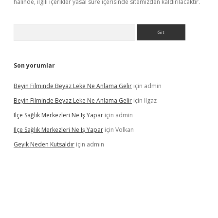
halinde, ilgili içerikler yasal süre içerisinde sitemizden kaldırılacaktır.
Arama
Son yorumlar
Beyin Filminde Beyaz Leke Ne Anlama Gelir
için
admin
Beyin Filminde Beyaz Leke Ne Anlama Gelir
için
Ilgaz
Ilçe Sağlık Merkezleri Ne Iş Yapar
için
admin
Ilçe Sağlık Merkezleri Ne Iş Yapar
için
Volkan
Geyik Neden Kutsaldır
için
admin