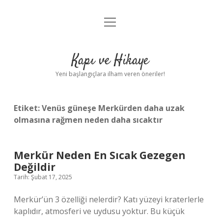
menüyü
Anasayfa
aç
Gizlilik Politikası
Kapı ve Hikaye
Yasal Uyarı
Yeni başlangıçlara ilham veren öneriler!
Hakkımızda
Etiket:
Venüs güneşe Merkürden daha uzak
olmasına rağmen neden daha sıcaktır
Merkür Neden En Sıcak Gezegen
Değildir
Tarih: Şubat 17, 2025
Merkür’ün 3 özelliği nelerdir? Katı yüzeyi kraterlerle
kaplıdır, atmosferi ve uydusu yoktur. Bu küçük