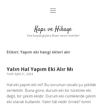
menüyü
Anasayfa
aç
Gizlilik Politikası
Kapı ve Hikaye
Yasal Uyarı
Yeni başlangıçlara ilham veren öneriler!
Hakkımızda
Etiket:
Yapım eki hangi ekleri alır
Yalın Hal Yapım Eki Alır Mı
Tarih: Eylül 21, 2024
Hal eki yapım eki mi? Bu sorunun cevabı şu şekilde
verilebilir. Buna göre, durum eki bir türetme eki
değil, bir çekim ekidir. Durum eki cümlelerde çekim
eki olarak kullanılır. Yalın hâl nedir örnek? İsmin