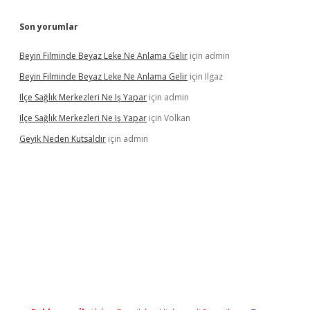
Son yorumlar
Beyin Filminde Beyaz Leke Ne Anlama Gelir
için
admin
Beyin Filminde Beyaz Leke Ne Anlama Gelir
için
Ilgaz
Ilçe Sağlık Merkezleri Ne Iş Yapar
için
admin
Ilçe Sağlık Merkezleri Ne Iş Yapar
için
Volkan
Geyik Neden Kutsaldır
için
admin
dcasino giriş