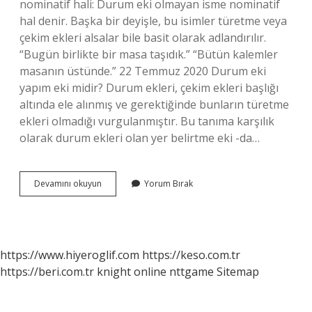
nominatif hali: Durum eki olmayan isme nominatif
hal denir. Başka bir deyişle, bu isimler türetme veya
çekim ekleri alsalar bile basit olarak adlandırılır.
“Bugün birlikte bir masa taşıdık.” “Bütün kalemler
masanın üstünde.” 22 Temmuz 2020 Durum eki
yapım eki midir? Durum ekleri, çekim ekleri başlığı
altında ele alınmış ve gerektiğinde bunların türetme
ekleri olmadığı vurgulanmıştır. Bu tanıma karşılık
olarak durum ekleri olan yer belirtme eki -da…
Yalın
Devamını okuyun
Yorum Bırak
Hal
Yapım
Eki
Alır
Mı
https://www.hiyeroglif.com
https://keso.com.tr
https://beri.com.tr
knight online
nttgame
Sitemap