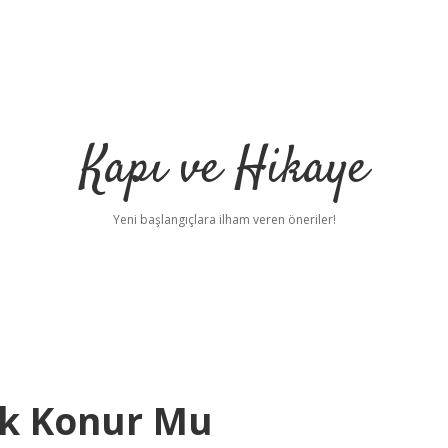
Kapı ve Hikaye
Yeni başlangıçlara ilham veren öneriler!
uk Konur Mu