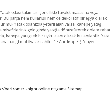
Yatak odası takımları genellikle tuvalet masasına veya
r. Bu parça hem kullanışlı hem de dekoratif bir eşya olarak
lur mu? Yatak odanızda yeterli alan varsa, kanepe yatağı
ıca misafirleriniz geldiğinde yatağa dönüştürerek onlara raha
a, kanepe yatağı ek bir uyku alanı olarak kullanılabilir. Yata
na hangi mobilyalar dahildir? • Gardırop. • Şifonyer. •
://beri.com.tr
knight online
nttgame
Sitemap