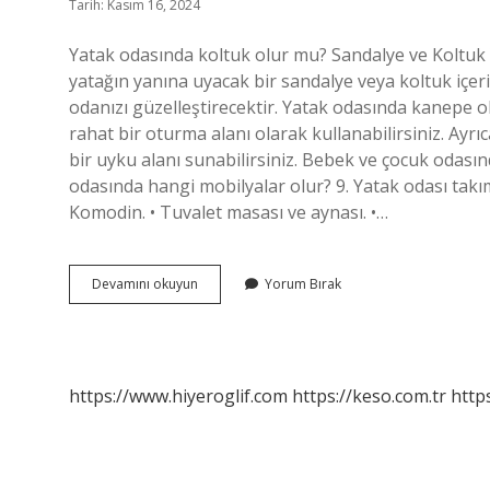
Tarih: Kasım 16, 2024
Yatak odasında koltuk olur mu? Sandalye ve Koltuk 
yatağın yanına uyacak bir sandalye veya koltuk içeri
odanızı güzelleştirecektir. Yatak odasında kanepe o
rahat bir oturma alanı olarak kullanabilirsiniz. Ayr
bir uyku alanı sunabilirsiniz. Bebek ve çocuk odasınd
odasında hangi mobilyalar olur? 9. Yatak odası takımı
Komodin. • Tuvalet masası ve aynası. •…
Yatak
Devamını okuyun
Yorum Bırak
Odasına
Koltuk
Konur
Mu
https://www.hiyeroglif.com
https://keso.com.tr
https