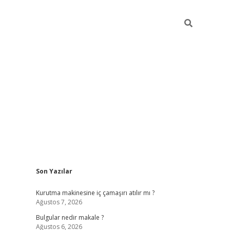
Sidebar
Son Yazılar
vdcasino g
Kurutma makinesine iç çamaşırı atılır mı ?
Ağustos 7, 2026
Bulgular nedir makale ?
Ağustos 6, 2026