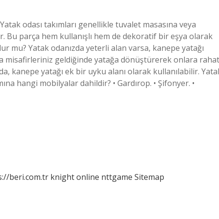
Yatak odası takımları genellikle tuvalet masasına veya
r. Bu parça hem kullanışlı hem de dekoratif bir eşya olarak
lur mu? Yatak odanızda yeterli alan varsa, kanepe yatağı
ıca misafirleriniz geldiğinde yatağa dönüştürerek onlara raha
a, kanepe yatağı ek bir uyku alanı olarak kullanılabilir. Yata
na hangi mobilyalar dahildir? • Gardırop. • Şifonyer. •
://beri.com.tr
knight online
nttgame
Sitemap