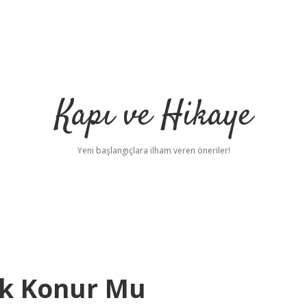
Kapı ve Hikaye
Yeni başlangıçlara ilham veren öneriler!
uk Konur Mu