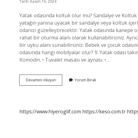
Tarih: Kasım 16, 2024
Yatak odasında koltuk olur mu? Sandalye ve Koltuk 
yatağın yanına uyacak bir sandalye veya koltuk içeri
odanızı güzelleştirecektir. Yatak odasında kanepe o
rahat bir oturma alanı olarak kullanabilirsiniz. Ayr
bir uyku alanı sunabilirsiniz. Bebek ve çocuk odasınd
odasında hangi mobilyalar olur? 9. Yatak odası takımı
Komodin. • Tuvalet masası ve aynası. •…
Yatak
Devamını okuyun
Yorum Bırak
Odasına
Koltuk
Konur
Mu
https://www.hiyeroglif.com
https://keso.com.tr
https