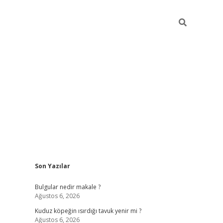
Sidebar
Son Yazılar
vdcasino gi
Bulgular nedir makale ?
Ağustos 6, 2026
Kuduz köpeğin ısırdığı tavuk yenir mi ?
Ağustos 6, 2026