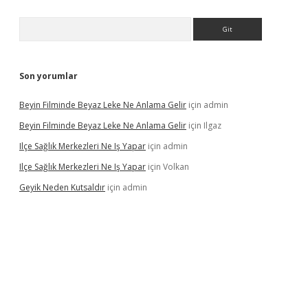
Arama
Son yorumlar
Beyin Filminde Beyaz Leke Ne Anlama Gelir
için
admin
Beyin Filminde Beyaz Leke Ne Anlama Gelir
için
Ilgaz
Ilçe Sağlık Merkezleri Ne Iş Yapar
için
admin
Ilçe Sağlık Merkezleri Ne Iş Yapar
için
Volkan
Geyik Neden Kutsaldır
için
admin
dcasino giriş