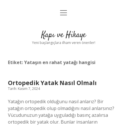
menüyü
Anasayfa
aç
Gizlilik Politikası
Kapı ve Hikaye
Yasal Uyarı
Yeni başlangıçlara ilham veren öneriler!
Hakkımızda
Etiket:
Yataşın en rahat yatağı hangisi
Ortopedik Yatak Nasıl Olmalı
Tarih: Kasım 7, 2024
Yatağın ortopedik olduğunu nasıl anlarız? Bir
yatağın ortopedik olup olmadığını nasıl anlarsınız?
Vücudunuzun yatağa uyguladığı basınç azalırsa
ortopedik bir yatak olur. Bunlar insanların