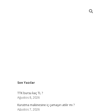
Sidebar
Son Yazılar
vdcasino gi
TTK bursu kaç TL ?
Ağustos 8, 2026
Kurutma makinesine iç çamaşırı atılır mı ?
Ağustos 7, 2026