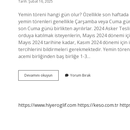
Tarih: Şubat 16, 2025
Yemin töreni hangi gün olur? Özellikle son haftada e
yemin törenleri genellikle Çarşamba veya Cuma günl
son Cuma günü birlikten ayrılırlar. 2024 Asker Tesl
orduya katılmak isteyenlerin, Mayıs 2024 dönemi iç
Mayıs 2024 tarihine kadar, Kasım 2024 dönemi için 
tercihlerini bildirmeleri gerekmektedir. Yemin töre
acemi birliğinden baş birliğe 1-3…
Yemin
Devamını okuyun
Yorum Bırak
Töreni
Hangi
Gün
Olur
2024
https://www.hiyeroglif.com
https://keso.com.tr
https