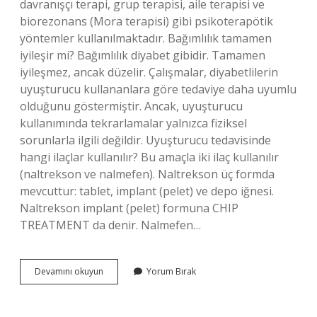
davranışçı terapi, grup terapisi, aile terapisi ve
biorezonans (Mora terapisi) gibi psikoterapötik
yöntemler kullanılmaktadır. Bağımlılık tamamen
iyileşir mi? Bağımlılık diyabet gibidir. Tamamen
iyileşmez, ancak düzelir. Çalışmalar, diyabetlilerin
uyuşturucu kullananlara göre tedaviye daha uyumlu
olduğunu göstermiştir. Ancak, uyuşturucu
kullanımında tekrarlamalar yalnızca fiziksel
sorunlarla ilgili değildir. Uyuşturucu tedavisinde
hangi ilaçlar kullanılır? Bu amaçla iki ilaç kullanılır
(naltrekson ve nalmefen). Naltrekson üç formda
mevcuttur: tablet, implant (pelet) ve depo iğnesi.
Naltrekson implant (pelet) formuna CHIP
TREATMENT da denir. Nalmefen…
Coşku
Devamını okuyun
Yorum Bırak
Dönemi
Ne
Demek