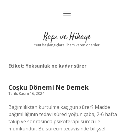
menüyü
Anasayfa
aç
Gizlilik Politikası
Kapı ve Hikaye
Yasal Uyarı
Yeni başlangıçlara ilham veren öneriler!
Hakkımızda
Etiket:
Yoksunluk ne kadar sürer
Coşku Dönemi Ne Demek
Tarih: Kasım 16, 2024
Bağımlılıktan kurtulma kaç gün sürer? Madde
bağımlılığının tedavi süreci yoğun çaba, 2-6 hafta
takip ve sonrasında psikoterapi süreci ile
mümkündür. Bu sürecin tedavisinde bilişsel