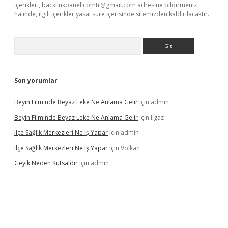
içerikleri,
backlinkpanelicomtr@gmail.com
adresine bildirmeniz
halinde, ilgili içerikler yasal süre içerisinde sitemizden kaldırılacaktır.
Arama
Son yorumlar
Beyin Filminde Beyaz Leke Ne Anlama Gelir
için
admin
Beyin Filminde Beyaz Leke Ne Anlama Gelir
için
Ilgaz
Ilçe Sağlık Merkezleri Ne Iş Yapar
için
admin
Ilçe Sağlık Merkezleri Ne Iş Yapar
için
Volkan
Geyik Neden Kutsaldır
için
admin