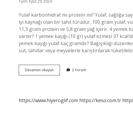
Tarih: Eylül 29, 2024
Yulaf karbonhidrat mı protein mi? Yulaf, sağlığa say
iyi kaynağı olan bir tahıl türüdür. 100 gram yulaf; 
11,3 gram protein ve 5,8 gram yağ içerir. 4 yemek ka
vardır? 1 yemek kaşığı (10 gr) yulaf ezmesi 37 kcal’di
yemek kaşığı yulaf kaç gramdır? Bağışıklığı düzenle
süt, tahıllar veya meyvelerle karıştırılarak tüketile
100
Devamını okuyun
2 Yorum
Gr
Yulafta
Ne
Kadar
Karbonhidrat
https://www.hiyeroglif.com
https://keso.com.tr
https
Var