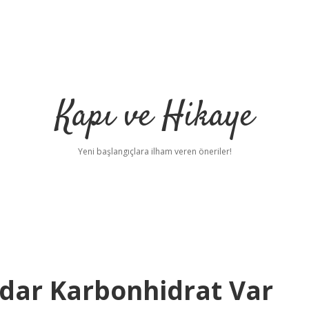
Kapı ve Hikaye
Yeni başlangıçlara ilham veren öneriler!
adar Karbonhidrat Var