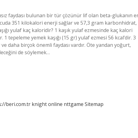
ısız faydası bulunan bir tür çözünür lif olan beta-glukanın e
vücuda 351 kilokalori enerji sağlar ve 57,3 gram karbonhidrat,
şığı yulaf kaç kaloridir? 1 kaşık yulaf ezmesinde kaç kalori
r. 1 tepeleme yemek kaşığı (15 gr) yulaf ezmesi 56 kcal’dir. 3
r ve daha birçok önemli faydası vardır. Öte yandan yoğurt,
bileceğini de söylemek…
://beri.com.tr
knight online
nttgame
Sitemap