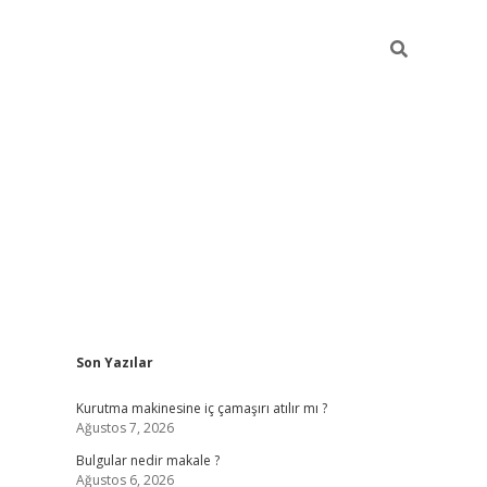
Sidebar
Son Yazılar
vdcasino g
Kurutma makinesine iç çamaşırı atılır mı ?
Ağustos 7, 2026
Bulgular nedir makale ?
Ağustos 6, 2026