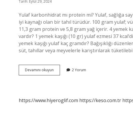
Tarih: Eylül 29, 2024
Yulaf karbonhidrat mı protein mi? Yulaf, sağlığa say
iyi kaynağı olan bir tahıl türüdür. 100 gram yulaf; 
11,3 gram protein ve 5,8 gram yağ içerir. 4 yemek ka
vardır? 1 yemek kaşığı (10 gr) yulaf ezmesi 37 kcal’di
yemek kaşığı yulaf kaç gramdır? Bağışıklığı düzenle
süt, tahıllar veya meyvelerle karıştırılarak tüketile
100
Devamını okuyun
2 Yorum
Gr
Yulafta
Ne
Kadar
Karbonhidrat
https://www.hiyeroglif.com
https://keso.com.tr
https
Var