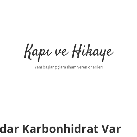
Kapı ve Hikaye
Yeni başlangıçlara ilham veren öneriler!
adar Karbonhidrat Var