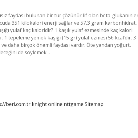
ısız faydası bulunan bir tür çözünür lif olan beta-glukanın e
vücuda 351 kilokalori enerji sağlar ve 57,3 gram karbonhidrat,
şığı yulaf kaç kaloridir? 1 kaşık yulaf ezmesinde kaç kalori
r. 1 tepeleme yemek kaşığı (15 gr) yulaf ezmesi 56 kcal’dir. 3
r ve daha birçok önemli faydası vardır. Öte yandan yoğurt,
bileceğini de söylemek…
://beri.com.tr
knight online
nttgame
Sitemap