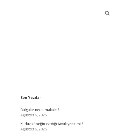
Sidebar
Son Yazılar
vdcasino gi
Bulgular nedir makale ?
Ağustos 6, 2026
Kuduz köpeğin ısırdığı tavuk yenir mi ?
Ağustos 6, 2026