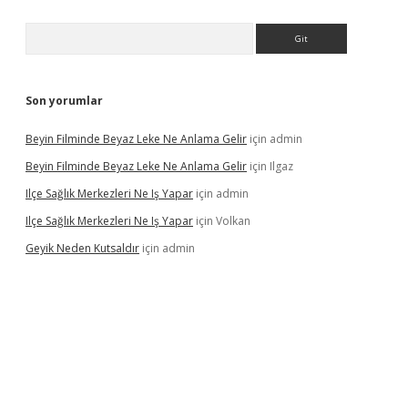
Arama
Son yorumlar
Beyin Filminde Beyaz Leke Ne Anlama Gelir
için
admin
Beyin Filminde Beyaz Leke Ne Anlama Gelir
için
Ilgaz
Ilçe Sağlık Merkezleri Ne Iş Yapar
için
admin
Ilçe Sağlık Merkezleri Ne Iş Yapar
için
Volkan
Geyik Neden Kutsaldır
için
admin
dcasino giriş