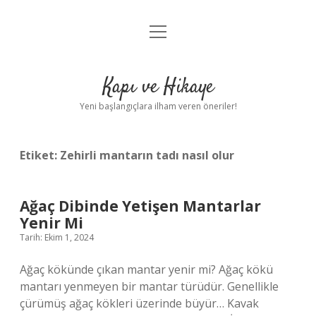
menüyü
Anasayfa
aç
Gizlilik Politikası
Kapı ve Hikaye
Yasal Uyarı
Yeni başlangıçlara ilham veren öneriler!
Hakkımızda
Etiket:
Zehirli mantarın tadı nasıl olur
Ağaç Dibinde Yetişen Mantarlar
Yenir Mi
Tarih: Ekim 1, 2024
Ağaç kökünde çıkan mantar yenir mi? Ağaç kökü
mantarı yenmeyen bir mantar türüdür. Genellikle
çürümüş ağaç kökleri üzerinde büyür… Kavak