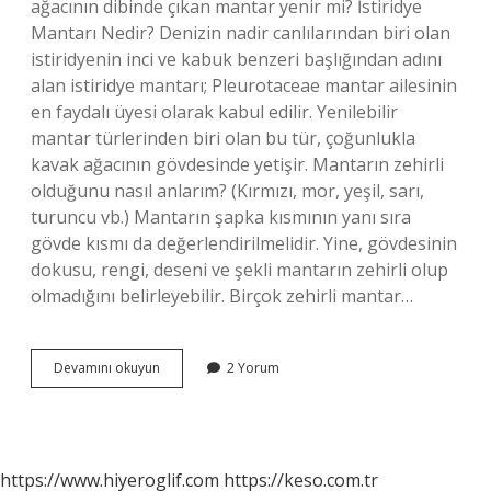
ağacının dibinde çıkan mantar yenir mi? İstiridye
Mantarı Nedir? Denizin nadir canlılarından biri olan
istiridyenin inci ve kabuk benzeri başlığından adını
alan istiridye mantarı; Pleurotaceae mantar ailesinin
en faydalı üyesi olarak kabul edilir. Yenilebilir
mantar türlerinden biri olan bu tür, çoğunlukla
kavak ağacının gövdesinde yetişir. Mantarın zehirli
olduğunu nasıl anlarım? (Kırmızı, mor, yeşil, sarı,
turuncu vb.) Mantarın şapka kısmının yanı sıra
gövde kısmı da değerlendirilmelidir. Yine, gövdesinin
dokusu, rengi, deseni ve şekli mantarın zehirli olup
olmadığını belirleyebilir. Birçok zehirli mantar…
Ağaç
Devamını okuyun
2 Yorum
Dibinde
Yetişen
Mantarlar
Yenir
Mi
https://www.hiyeroglif.com
https://keso.com.tr