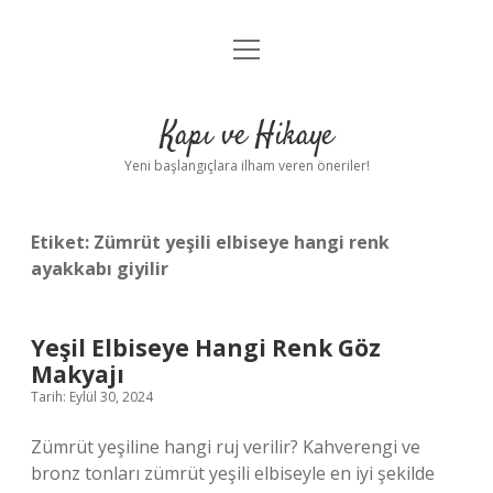
menüyü
Anasayfa
aç
Gizlilik Politikası
Kapı ve Hikaye
Yasal Uyarı
Yeni başlangıçlara ilham veren öneriler!
Hakkımızda
Etiket:
Zümrüt yeşili elbiseye hangi renk
ayakkabı giyilir
Yeşil Elbiseye Hangi Renk Göz
Makyajı
Tarih: Eylül 30, 2024
Zümrüt yeşiline hangi ruj verilir? Kahverengi ve
bronz tonları zümrüt yeşili elbiseyle en iyi şekilde