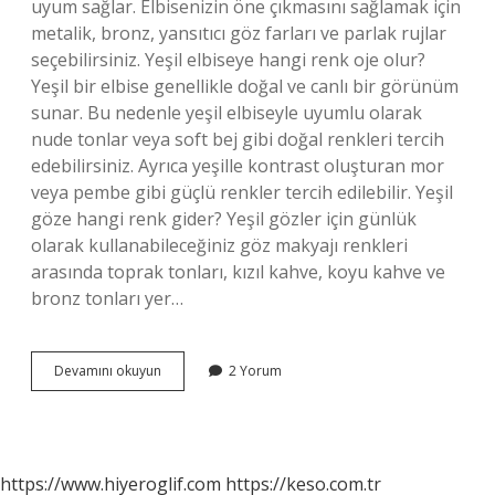
uyum sağlar. Elbisenizin öne çıkmasını sağlamak için
metalik, bronz, yansıtıcı göz farları ve parlak rujlar
seçebilirsiniz. Yeşil elbiseye hangi renk oje olur?
Yeşil bir elbise genellikle doğal ve canlı bir görünüm
sunar. Bu nedenle yeşil elbiseyle uyumlu olarak
nude tonlar veya soft bej gibi doğal renkleri tercih
edebilirsiniz. Ayrıca yeşille kontrast oluşturan mor
veya pembe gibi güçlü renkler tercih edilebilir. Yeşil
göze hangi renk gider? Yeşil gözler için günlük
olarak kullanabileceğiniz göz makyajı renkleri
arasında toprak tonları, kızıl kahve, koyu kahve ve
bronz tonları yer…
Yeşil
Devamını okuyun
2 Yorum
Elbiseye
Hangi
Renk
Göz
Makyajı
https://www.hiyeroglif.com
https://keso.com.tr