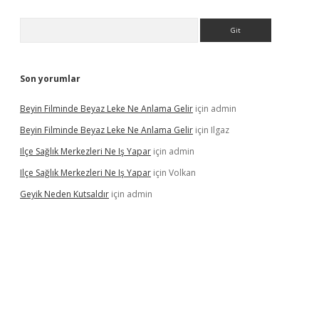
Arama
Son yorumlar
Beyin Filminde Beyaz Leke Ne Anlama Gelir
için
admin
Beyin Filminde Beyaz Leke Ne Anlama Gelir
için
Ilgaz
Ilçe Sağlık Merkezleri Ne Iş Yapar
için
admin
Ilçe Sağlık Merkezleri Ne Iş Yapar
için
Volkan
Geyik Neden Kutsaldır
için
admin
dcasino giriş