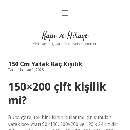
menüyü
Anasayfa
aç
Gizlilik Politikası
Kapı ve Hikaye
Yasal Uyarı
Yeni başlangıçlara ilham veren öneriler!
Hakkımızda
150 Cm Yatak Kaç Kişilik
Tarih: Haziran 1, 2025
150×200 çift kişilik
mi?
Buna göre, tek bir kişinin kullanımı için sunulan
yatak boyutları 90×190, 100×200 ve 120 x 24 cm’dir.