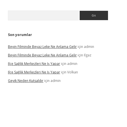
Arama
Son yorumlar
Beyin Filminde Beyaz Leke Ne Anlama Gelir
için
admin
Beyin Filminde Beyaz Leke Ne Anlama Gelir
için
Ilgaz
Ilçe Sağlık Merkezleri Ne Iş Yapar
için
admin
Ilçe Sağlık Merkezleri Ne Iş Yapar
için
Volkan
Geyik Neden Kutsaldır
için
admin
giriş