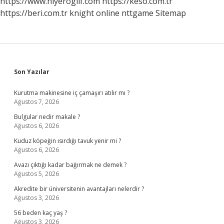
https://www.hiyeroglif.com
https://keso.com.tr
https://beri.com.tr
knight online
nttgame
Sitemap
Sidebar
Son Yazılar
Kurutma makinesine iç çamaşırı atılır mı ?
Ağustos 7, 2026
Bulgular nedir makale ?
Ağustos 6, 2026
Kuduz köpeğin ısırdığı tavuk yenir mi ?
Ağustos 6, 2026
Avazı çıktığı kadar bağırmak ne demek ?
Ağustos 5, 2026
Akredite bir üniversitenin avantajları nelerdir ?
Ağustos 3, 2026
56 beden kaç yaş ?
Ağustos 3, 2026