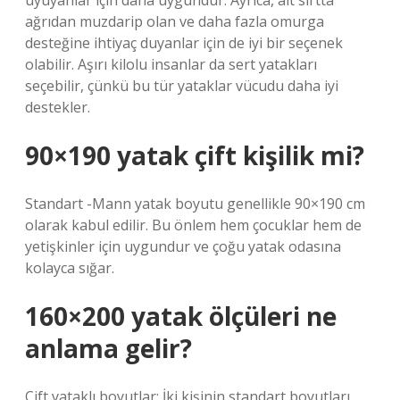
uyuyanlar için daha uygundur. Ayrıca, alt sırtta
ağrıdan muzdarip olan ve daha fazla omurga
desteğine ihtiyaç duyanlar için de iyi bir seçenek
olabilir. Aşırı kilolu insanlar da sert yatakları
seçebilir, çünkü bu tür yataklar vücudu daha iyi
destekler.
90×190 yatak çift kişilik mi?
Standart -Mann yatak boyutu genellikle 90×190 cm
olarak kabul edilir. Bu önlem hem çocuklar hem de
yetişkinler için uygundur ve çoğu yatak odasına
kolayca sığar.
160×200 yatak ölçüleri ne
anlama gelir?
Çift yataklı boyutlar: İki kişinin standart boyutları