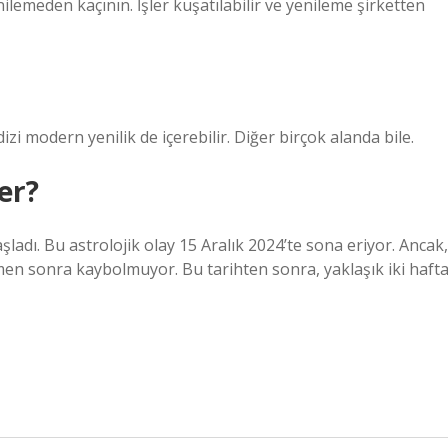
nilemeden kaçının. İşler kuşatılabilir ve yenileme şirketten
dizi modern yenilik de içerebilir. Diğer birçok alanda bile.
er?
adı. Bu astrolojik olay 15 Aralık 2024’te sona eriyor. Ancak,
men sonra kaybolmuyor. Bu tarihten sonra, yaklaşık iki haft