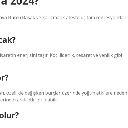
da 2024?
dünya Burcu Başak ve karizmatik ateşte üç tam regresyondan
acak?
aretin enerjisini taşır. Koç, liderlik, cesaret ve yenilik gibi
or?
 Fish, özellikle değişken burçlar üzerinde yoğun etkilere neden
rinde farklı etkileri olabilir.
olur?