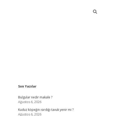
Sidebar
Son Yazılar
vdcasino giriş
Bulgular nedir makale ?
Ağustos 6, 2026
Kuduz köpeğin ısırdığı tavuk yenir mi ?
Ağustos 6, 2026