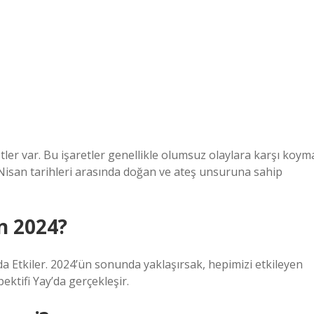
retler var. Bu işaretler genellikle olumsuz olaylara karşı koym
 Nisan tarihleri ​​arasında doğan ve ateş unsuruna sahip
n 2024?
da Etkiler. 2024’ün sonunda yaklaşırsak, hepimizi etkileyen
ektifi Yay’da gerçekleşir.