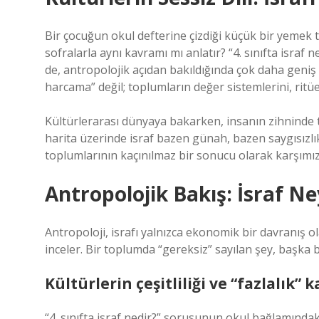
Bir çocuğun okul defterine çizdiği küçük bir yemek 
sofralarla aynı kavramı mı anlatır? “4. sınıfta israf 
de, antropolojik açıdan bakıldığında çok daha geniş b
harcama” değil; toplumların değer sistemlerini, ritüe
Kültürlerarası dünyaya bakarken, insanın zihninde tek 
harita üzerinde israf bazen günah, bazen saygısızl
toplumlarının kaçınılmaz bir sonucu olarak karşımız
Antropolojik Bakış: İsraf Ne
Antropoloji, israfı yalnızca ekonomik bir davranış ol
inceler. Bir toplumda “gereksiz” sayılan şey, başka b
Kültürlerin çeşitliliği ve “fazlalık” 
“4. sınıfta israf nedir?” sorusunun okul bağlamındaki