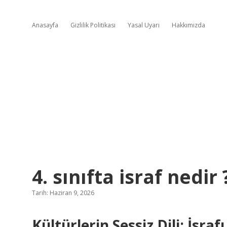
Anasayfa
Gizlilik Politikası
Yasal Uyarı
Hakkımızda
4. sınıfta israf nedir 
Tarih: Haziran 9, 2026
Kültürlerin Sessiz Dili: İsra