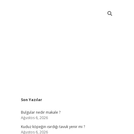
Sidebar
Son Yazılar
vdcasino giriş
Bulgular nedir makale ?
Ağustos 6, 2026
Kuduz köpeğin ısırdığı tavuk yenir mi ?
Ağustos 6, 2026