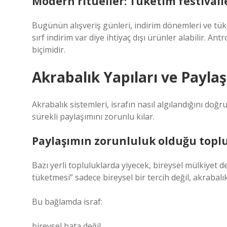
Modern ritüeller: Tüketim festivall
Bugünün alışveriş günleri, indirim dönemleri ve tüket
sırf indirim var diye ihtiyaç dışı ürünler alabilir. A
biçimidir.
Akrabalık Yapıları ve Payla
Akrabalık sistemleri, israfın nasıl algılandığını doğr
sürekli paylaşımını zorunlu kılar.
Paylaşımın zorunluluk olduğu topl
Bazı yerli topluluklarda yiyecek, bireysel mülkiyet değ
tüketmesi” sadece bireysel bir tercih değil, akrabalık
Bu bağlamda israf:
bireysel hata değil,