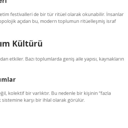
eri
im festivalleri de bir tür ritüel olarak okunabilir. İnsanlar
ntropolojik açıdan bu, modern toplumun ritüelleşmiş israf
şım Kültürü
udan etkiler. Bazı toplumlarda geniş aile yapısı, kaynakların
umlar
il, kolektif bir varlıktır. Bu nedenle bir kişinin “fazla
 sistemine karşı bir ihlal olarak görülür.