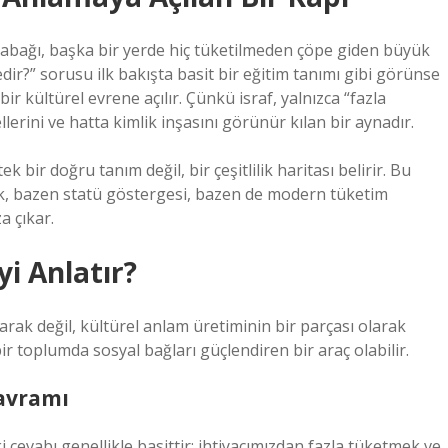
tabağı, başka bir yerde hiç tüketilmeden çöpe giden büyük
nedir?” sorusu ilk bakışta basit bir eğitim tanımı gibi görünse
ir kültürel evrene açılır. Çünkü israf, yalnızca “fazla
llerini ve hatta
kimlik
inşasını görünür kılan bir aynadır.
bir doğru tanım değil, bir çeşitlilik haritası belirir. Bu
ık, bazen statü göstergesi, bazen de modern tüketim
a çıkar.
yi Anlatır?
arak değil, kültürel anlam üretiminin bir parçası olarak
ir toplumda sosyal bağları güçlendiren bir araç olabilir.
kavramı
 cevabı genellikle basittir: ihtiyacımızdan fazla tüketmek ve