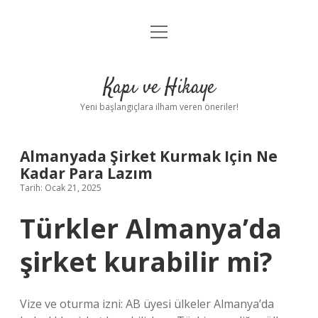
menüyü
Anasayfa
aç
Gizlilik Politikası
Kapı ve Hikaye
Yasal Uyarı
Yeni başlangıçlara ilham veren öneriler!
Hakkımızda
Almanyada Şirket Kurmak Için Ne
Kadar Para Lazım
Tarih: Ocak 21, 2025
Türkler Almanya’da
şirket kurabilir mi?
Vize ve oturma izni: AB üyesi ülkeler Almanya’da