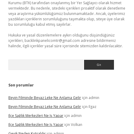
Kurumu (BTK) tarafından onaylanmış bir Yer Sağlayıcı olarak hizmet
vermektedir. Bu nedenle, sitedeki içerikleri proaktif olarak denetleme
veya araştırma yükümlülüğümüz bulunmamaktadır. Ancak, üyelerimiz
yazdıkları içeriklerin sorumluluğunu taşımakta olup, siteye üye olarak
bu sorumluluğu kabul etmiş sayılırlar.
Hukuka ve yasal düzenlemelere aykırı olduğunu düşündüğünüz
içerikleri,
backlinkpanelicomtr@gmail.com
adresine bildirmeniz
halinde, ilgili içerikler yasal süre içerisinde sitemizden kaldırılacaktır.
Arama
Son yorumlar
Beyin Filminde Beyaz Leke Ne Anlama Gelir
için
admin
Beyin Filminde Beyaz Leke Ne Anlama Gelir
için
Ilgaz
Ilçe Sağlık Merkezleri Ne Iş Yapar
için
admin
Ilçe Sağlık Merkezleri Ne Iş Yapar
için
Volkan
Geyik Neden Kutsaldır
için
admin