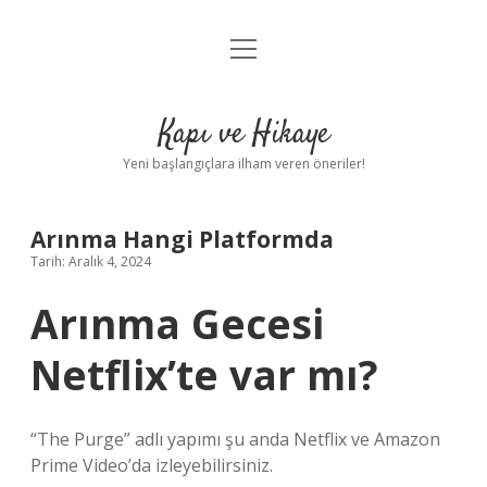
menüyü
Anasayfa
aç
Gizlilik Politikası
Kapı ve Hikaye
Yasal Uyarı
Yeni başlangıçlara ilham veren öneriler!
Hakkımızda
Arınma Hangi Platformda
Tarih: Aralık 4, 2024
Arınma Gecesi
Netflix’te var mı?
“The Purge” adlı yapımı şu anda Netflix ve Amazon
Prime Video’da izleyebilirsiniz.