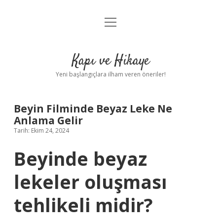
menüyü
Anasayfa
aç
Gizlilik Politikası
Kapı ve Hikaye
Yasal Uyarı
Yeni başlangıçlara ilham veren öneriler!
Hakkımızda
Beyin Filminde Beyaz Leke Ne
Anlama Gelir
Tarih: Ekim 24, 2024
Beyinde beyaz
lekeler oluşması
tehlikeli midir?