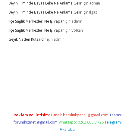
Beyin Filminde Beyaz Leke Ne Anlama Gelir
için
admin
Beyin Filminde Beyaz Leke Ne Anlama Gelir
için
Ilgaz
Ilçe Sağlık Merkezleri Ne Iş Yapar
için
admin
Ilçe Sağlık Merkezleri Ne Iş Yapar
için
Volkan
Geyik Neden Kutsaldır
için
admin
iş
Reklam ve İletişim:
E-mail:
backlinkpaneli@gmail.com
Teams:
forumhizmeti@gmail.com
Whatsapp: 0262 606 0 726
Telegram:
@karabul