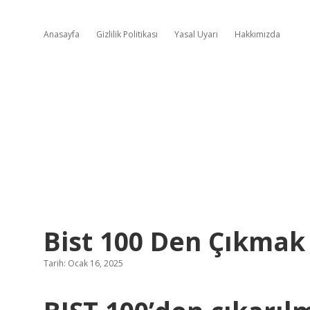
Anasayfa
Gizlilik Politikası
Yasal Uyarı
Hakkımızda
Bist 100 Den Çıkma
Tarih: Ocak 16, 2025