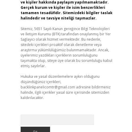
ve kişiler hakkında paylaşım yapılmamaktadır.
Gerçek kurum ve kişiler ile isim benzerlikleri
tamamen tesadüfidir. Sitemizdeki bilgiler taslak
halindedir ve tavsiye niteliği taşımazlar.
Sitemiz, 5651 Sayılı Kanun gereğince Bilgi Teknolojileri
ve İletişim Kurumu (BTK) tarafından onaylanmış bir Yer
Sağlayıcı olarak hizmet vermektedir. Bu nedenle,
sitedeki içerikleri proaktif olarak denetleme veya
araştırma yükümlülüğümüz bulunmamaktadır. Ancak,
üyelerimiz yazdıkları içeriklerin sorumluluğunu
taşımakta olup, siteye üye olarak bu sorumluluğu kabul
etmiş sayılırlar.
Hukuka ve yasal düzenlemelere aykırı olduğunu
düşündüğünüz içerikleri,
backlinkpanelicomtr@gmail.com
adresine bildirmeniz
halinde, ilgili içerikler yasal süre içerisinde sitemizden
kaldırılacaktır.
Arama