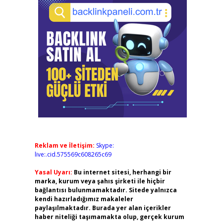
Reklam ve İletişim:
Skype:
live:.cid.575569c608265c69
Yasal Uyarı:
Bu internet sitesi, herhangi bir
marka, kurum veya şahıs şirketi ile hiçbir
bağlantısı bulunmamaktadır. Sitede yalnızca
kendi hazırladığımız makaleler
paylaşılmaktadır. Burada yer alan içerikler
haber niteliği taşımamakta olup, gerçek kurum