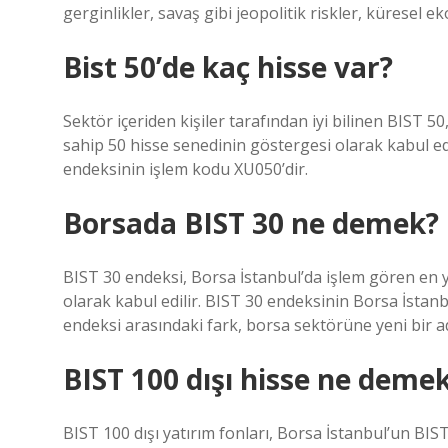
gerginlikler, savaş gibi jeopolitik riskler, küresel e
Bist 50’de kaç hisse var?
Sektör içeriden kişiler tarafından iyi bilinen BIST 
sahip 50 hisse senedinin göstergesi olarak kabul edil
endeksinin işlem kodu XU050’dir.
Borsada BIST 30 ne demek?
BIST 30 endeksi, Borsa İstanbul’da işlem gören en 
olarak kabul edilir. BIST 30 endeksinin Borsa İstan
endeksi arasındaki fark, borsa sektörüne yeni bir ad
BIST 100 dışı hisse ne deme
BIST 100 dışı yatırım fonları, Borsa İstanbul’un BI