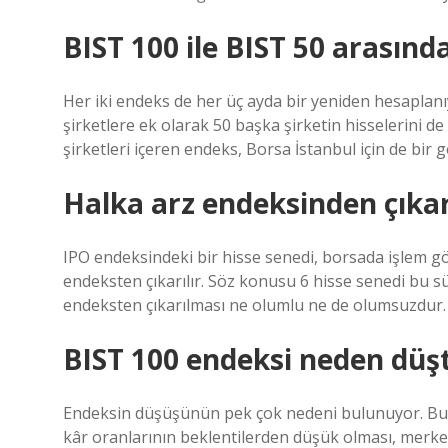
BIST 100 ile BIST 50 arasınd
Her iki endeks de her üç ayda bir yeniden hesaplanı
şirketlere ek olarak 50 başka şirketin hisselerini d
şirketleri içeren endeks, Borsa İstanbul için de bir 
Halka arz endeksinden çık
IPO endeksindeki bir hisse senedi, borsada işlem g
endeksten çıkarılır. Söz konusu 6 hisse senedi bu sür
endeksten çıkarılması ne olumlu ne de olumsuzdur.
BIST 100 endeksi neden düş
Endeksin düşüşünün pek çok nedeni bulunuyor. Bunla
kâr oranlarının beklentilerden düşük olması, merkez