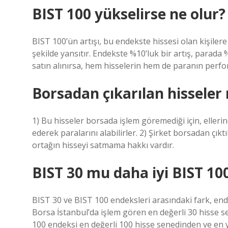
BIST 100 yükselirse ne olur?
BIST 100’ün artışı, bu endekste hissesi olan kişilere 
şekilde yansıtır. Endekste %10’luk bir artış, parada %
satın alınırsa, hem hisselerin hem de paranın perfo
Borsadan çıkarılan hisseler 
1) Bu hisseler borsada işlem göremediği için, ellerind
ederek paralarını alabilirler. 2) Şirket borsadan çı
ortağın hisseyi satmama hakkı vardır.
BIST 30 mu daha iyi BIST 1
BIST 30 ve BIST 100 endeksleri arasındaki fark, end
Borsa İstanbul’da işlem gören en değerli 30 hisse
100 endeksi en değerli 100 hisse senedinden ve en