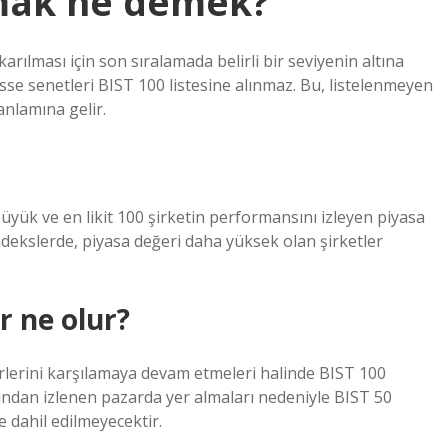
lmak ne demek?
rılması için son sıralamada belirli bir seviyenin altına
isse senetleri BIST 100 listesine alınmaz. Bu, listelenmeyen
anlamına gelir.
üyük ve en likit 100 şirketin performansını izleyen piyasa
endekslerde, piyasa değeri daha yüksek olan şirketler
r ne olur?
terlerini karşılamaya devam etmeleri halinde BIST 100
ndan izlenen pazarda yer almaları nedeniyle BIST 50
e dahil edilmeyecektir.