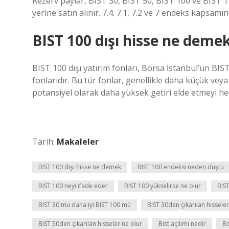
Rezerv paylar, BIST 30, BIST 50, BIST 100 ve BIST 
yerine satın alınır. 7.4. 7.1, 7.2 ve 7 endeks kapsam
BIST 100 dışı hisse ne deme
BIST 100 dışı yatırım fonları, Borsa İstanbul’un BI
fonlarıdır. Bu tür fonlar, genellikle daha küçük veya
potansiyel olarak daha yüksek getiri elde etmeyi he
Tarih:
Makaleler
BIST 100 dışı hisse ne demek
BIST 100 endeksi neden düştü
BIST 100 neyi ifade eder
BIST 100 yükselirse ne olur
BIS
BIST 30 mu daha iyi BIST 100 mü
BIST 30dan çıkarılan hisseler
BIST 50den çıkarılan hisseler ne olur
Bist açılımı nedir
Bo