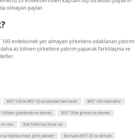
Temettü 25 endekslerinden kapsam dışı bırakılan payların
ında olmayan paylar.
k?
ST 100 endeksinde yer almayan şirketlere odaklanan yatırım
 daha az bilinen şirketlere yatırım yaparak farklılaşma ve
defler.
BIST 100 ile BIST 50 arasındaki fark nedir
BIST 100 nasıl alınır
T 100den çıkarılmak ne demek
BIST 100e girmek ne demek
 ne olur
Bist 50de kaç hisse var
rsa İstanbul neye göre yükselir
Borsada BIST 30 ne demek