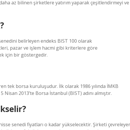
 daha az bilinen şirketlere yatırım yaparak çeşitlendirmeyi ve
?
senedini belirleyen endeks BIST 100 olarak
eri, pazar ve işlem hacmi gibi kriterlere göre
ek için bir göstergedir.
ren tek borsa kuruluşudur. İlk olarak 1986 yılında İMKB
 5 Nisan 2013’te Borsa İstanbul (BIST) adını almıştır.
kselir?
sse senedi fiyatları o kadar yükselecektir. Şirketi çevreleye