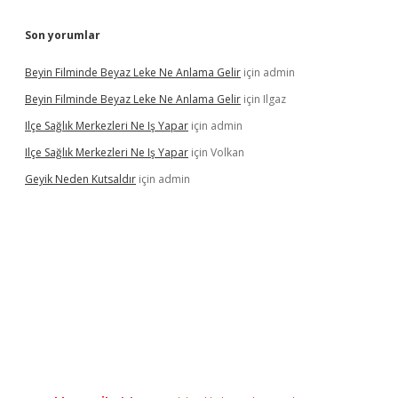
Son yorumlar
Beyin Filminde Beyaz Leke Ne Anlama Gelir
için
admin
Beyin Filminde Beyaz Leke Ne Anlama Gelir
için
Ilgaz
Ilçe Sağlık Merkezleri Ne Iş Yapar
için
admin
Ilçe Sağlık Merkezleri Ne Iş Yapar
için
Volkan
Geyik Neden Kutsaldır
için
admin
dcasino giriş