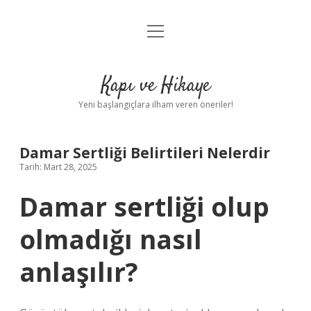
menüyü
Anasayfa
aç
Gizlilik Politikası
Kapı ve Hikaye
Yasal Uyarı
Yeni başlangıçlara ilham veren öneriler!
Hakkımızda
Damar Sertliği Belirtileri Nelerdir
Tarih: Mart 28, 2025
Damar sertliği olup
olmadığı nasıl
anlaşılır?