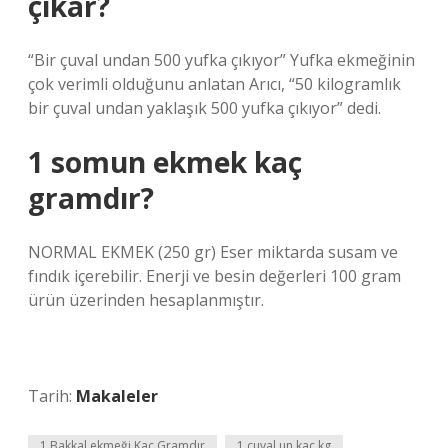
çıkar?
“Bir çuval undan 500 yufka çıkıyor” Yufka ekmeğinin
çok verimli olduğunu anlatan Arıcı, “50 kilogramlık
bir çuval undan yaklaşık 500 yufka çıkıyor” dedi.
1 somun ekmek kaç
gramdır?
NORMAL EKMEK (250 gr) Eser miktarda susam ve
fındık içerebilir. Enerji ve besin değerleri 100 gram
ürün üzerinden hesaplanmıştır.
Tarih:
Makaleler
1 Bakkal ekmeği Kaç Gramdır
1 çuval un kaç kg