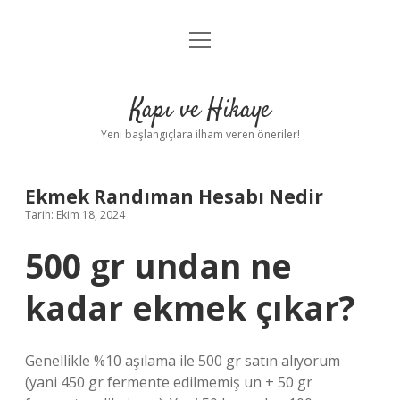
menüyü
Anasayfa
aç
Gizlilik Politikası
Kapı ve Hikaye
Yasal Uyarı
Yeni başlangıçlara ilham veren öneriler!
Hakkımızda
Ekmek Randıman Hesabı Nedir
Tarih: Ekim 18, 2024
500 gr undan ne
kadar ekmek çıkar?
Genellikle %10 aşılama ile 500 gr satın alıyorum
(yani 450 gr fermente edilmemiş un + 50 gr