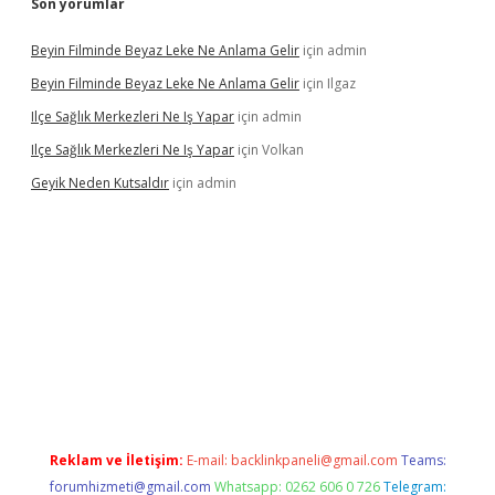
Son yorumlar
Beyin Filminde Beyaz Leke Ne Anlama Gelir
için
admin
Beyin Filminde Beyaz Leke Ne Anlama Gelir
için
Ilgaz
Ilçe Sağlık Merkezleri Ne Iş Yapar
için
admin
Ilçe Sağlık Merkezleri Ne Iş Yapar
için
Volkan
Geyik Neden Kutsaldır
için
admin
ino giriş
Reklam ve İletişim:
E-mail:
backlinkpaneli@gmail.com
Teams:
forumhizmeti@gmail.com
Whatsapp: 0262 606 0 726
Telegram: