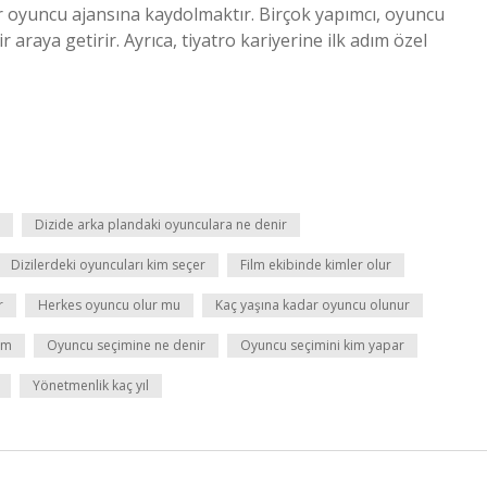
ir oyuncu ajansına kaydolmaktır. Birçok yapımcı, oyuncu
r araya getirir. Ayrıca, tiyatro kariyerine ilk adım özel
Dizide arka plandaki oyunculara ne denir
Dizilerdeki oyuncuları kim seçer
Film ekibinde kimler olur
r
Herkes oyuncu olur mu
Kaç yaşına kadar oyuncu olunur
ım
Oyuncu seçimine ne denir
Oyuncu seçimini kim yapar
Yönetmenlik kaç yıl