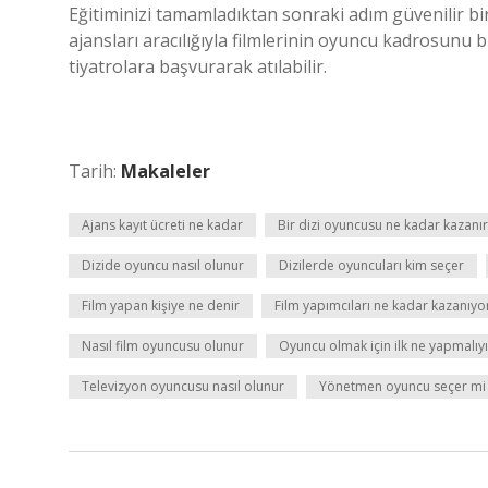
Eğitiminizi tamamladıktan sonraki adım güvenilir b
ajansları aracılığıyla filmlerinin oyuncu kadrosunu bi
tiyatrolara başvurarak atılabilir.
Tarih:
Makaleler
Ajans kayıt ücreti ne kadar
Bir dizi oyuncusu ne kadar kazanır
Dizide oyuncu nasıl olunur
Dizilerde oyuncuları kim seçer
Film yapan kişiye ne denir
Film yapımcıları ne kadar kazanıyo
Nasıl film oyuncusu olunur
Oyuncu olmak için ilk ne yapmalıy
Televizyon oyuncusu nasıl olunur
Yönetmen oyuncu seçer mi