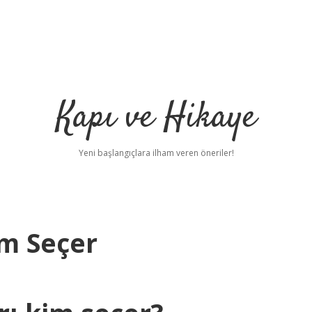
Kapı ve Hikaye
Yeni başlangıçlara ilham veren öneriler!
im Seçer