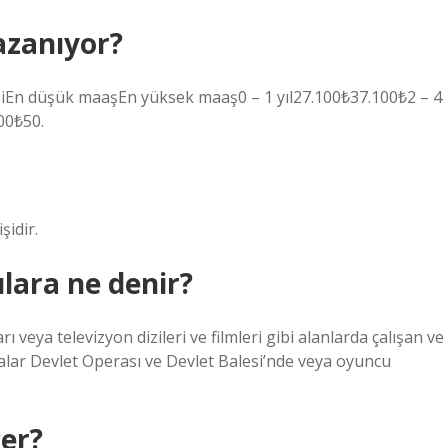
azanıyor?
iEn düşük maaşEn yüksek maaş0 – 1 yıl27.100₺37.100₺2 – 4
00₺50.
şidir.
lara ne denir?
 veya televizyon dizileri ve filmleri gibi alanlarda çalışan ve
stralar Devlet Operası ve Devlet Balesi’nde veya oyuncu
çer?