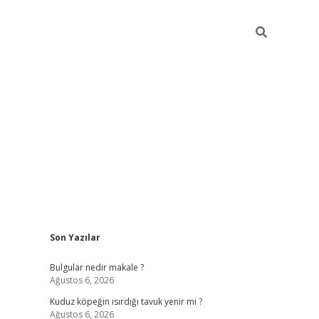
Sidebar
Son Yazılar
vdcasino giriş
Bulgular nedir makale ?
Ağustos 6, 2026
Kuduz köpeğin ısırdığı tavuk yenir mi ?
Ağustos 6, 2026