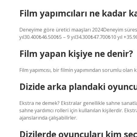
Film yapımcıları ne kadar k
Deneyime göre üretici maaşları 2024Deneyim süres
yıl30.400₺46.500₺5 – 9 yıl34.300₺47.700₺10 yıl +35.9
Film yapan kişiye ne denir?
Film yapımcısı, bir filmin yapımından sorumlu olan ki
Dizide arka plandaki oyuncu
Ekstra ne demek? Ekstralar genellikle sahne sanatları
sahne yardımcı rolleri için kullanılan kişilerdir. Ek
ajanslarında çalışabilirler.
Dizilerde oyuncuları kim se