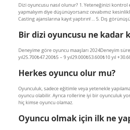
Dizi oyuncusu nasıl olunur? 1. Yeteneğinizi kontrol 
yapmalıyım diye düşünüyorsanız cevabımız kesinlikle
Casting ajanslarına kayıt yaptırın! … 5. Dış görünüşün
Bir dizi oyuncusu ne kadar 
Deneyime göre oyuncu maaşları 2024Deneyim süres
yıl25.700₺47.200₺5 – 9 yıl29.000₺53.600₺10 yıl +30.6
Herkes oyuncu olur mu?
Oyunculuk, sadece eğitimle veya yetenekle yapılamaya
oyuncu olabilir. Ayrıca rollerine iyi bir oyuncul
hiç kimse oyuncu olamaz.
Oyuncu olmak için ilk ne y