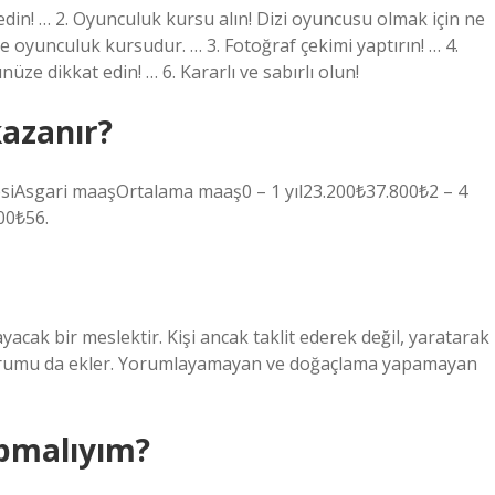
edin! … 2. Oyunculuk kursu alın! Dizi oyuncusu olmak için ne
 oyunculuk kursudur. … 3. Fotoğraf çekimi yaptırın! … 4.
üze dikkat edin! … 6. Kararlı ve sabırlı olun!
kazanır?
iAsgari maaşOrtalama maaş0 – 1 yıl23.200₺37.800₺2 – 4
00₺56.
cak bir meslektir. Kişi ancak taklit ederek değil, yaratarak
uk yorumu da ekler. Yorumlayamayan ve doğaçlama yapamayan
apmalıyım?