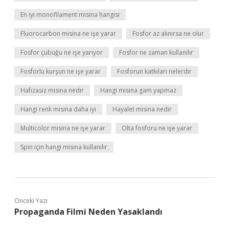
En iyi monofilament misina hangisi
Fluorocarbon misina ne işe yarar
Fosfor az alınırsa ne olur
Fosfor çubuğu ne işe yarıyor
Fosfor ne zaman kullanılır
Fosforlu kurşun ne işe yarar
Fosforun katkıları nelerdir
Hafızasız misina nedir
Hangi misina gam yapmaz
Hangi renk misina daha iyi
Hayalet misina nedir
Multicolor misina ne işe yarar
Olta fosforu ne işe yarar
Spin için hangi misina kullanılır
Önceki Yazı
Propaganda Filmi Neden Yasaklandı