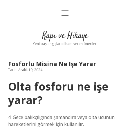
menüyü
Anasayfa
aç
Gizlilik Politikası
Kapı ve Hikaye
Yasal Uyarı
Yeni başlangıçlara ilham veren öneriler!
Hakkımızda
Fosforlu Misina Ne Işe Yarar
Tarih: Aralık 19, 2024
Olta fosforu ne işe
yarar?
4. Gece balıkçılığında şamandıra veya olta ucunun
hareketlerini görmek için kullanılır.