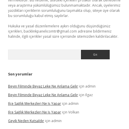
vermektedir. Bu nedenle, sitedeki içerikleri proaktif olarak denetleme
veya araştırma yükümlülüğümüz bulunmamaktadır. Ancak, üyelerimiz
yazdıkları içeriklerin sorumluluğunu taşımakta olup, siteye üye olarak
bu sorumluluğu kabul etmiş sayılırlar.
Hukuka ve yasal düzenlemelere aykırı olduğunu düşündüğünüz
içerikleri,
backlinkpanelicomtr@gmail.com
adresine bildirmeniz
halinde, ilgili içerikler yasal süre içerisinde sitemizden kaldırılacaktır.
Arama
Son yorumlar
Beyin Filminde Beyaz Leke Ne Anlama Gelir
için
admin
Beyin Filminde Beyaz Leke Ne Anlama Gelir
için
Ilgaz
Ilçe Sağlık Merkezleri Ne Iş Yapar
için
admin
Ilçe Sağlık Merkezleri Ne Iş Yapar
için
Volkan
Geyik Neden Kutsaldır
için
admin