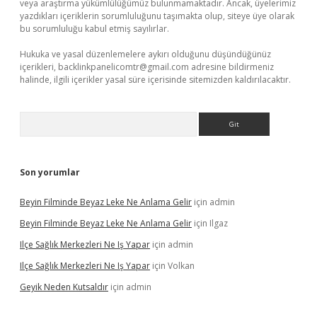
veya araştırma yükümlülüğümüz bulunmamaktadır. Ancak, üyelerimiz
yazdıkları içeriklerin sorumluluğunu taşımakta olup, siteye üye olarak
bu sorumluluğu kabul etmiş sayılırlar.
Hukuka ve yasal düzenlemelere aykırı olduğunu düşündüğünüz
içerikleri,
backlinkpanelicomtr@gmail.com
adresine bildirmeniz
halinde, ilgili içerikler yasal süre içerisinde sitemizden kaldırılacaktır.
Arama
Son yorumlar
Beyin Filminde Beyaz Leke Ne Anlama Gelir
için
admin
Beyin Filminde Beyaz Leke Ne Anlama Gelir
için
Ilgaz
Ilçe Sağlık Merkezleri Ne Iş Yapar
için
admin
Ilçe Sağlık Merkezleri Ne Iş Yapar
için
Volkan
Geyik Neden Kutsaldır
için
admin