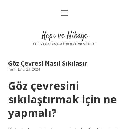
menüyü
Anasayfa
aç
Gizlilik Politikası
Kapı ve Hikaye
Yasal Uyarı
Yeni başlangıçlara ilham veren öneriler!
Hakkımızda
Göz Çevresi Nasıl Sıkılaşır
Tarih: Eylül 23, 2024
Göz çevresini
sıkılaştırmak için ne
yapmalı?