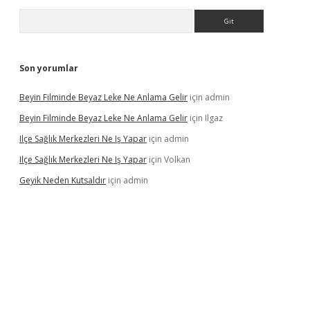
Arama
Son yorumlar
Beyin Filminde Beyaz Leke Ne Anlama Gelir
için
admin
Beyin Filminde Beyaz Leke Ne Anlama Gelir
için
Ilgaz
Ilçe Sağlık Merkezleri Ne Iş Yapar
için
admin
Ilçe Sağlık Merkezleri Ne Iş Yapar
için
Volkan
Geyik Neden Kutsaldır
için
admin
dcasino giriş