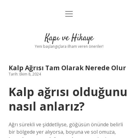
menüyü
Anasayfa
aç
Gizlilik Politikası
Kapı ve Hikaye
Yasal Uyarı
Yeni başlangıçlara ilham veren öneriler!
Hakkımızda
Kalp Ağrısı Tam Olarak Nerede Olur
Tarih: Ekim 8, 2024
Kalp ağrısı olduğunu
nasıl anlarız?
Ağrı sürekli ve şiddetliyse, göğüsün önünde belirli
bir bölgede yer alıyorsa, boyuna ve sol omuza,