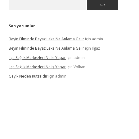
Arama
Son yorumlar
Beyin Filminde Beyaz Leke Ne Anlama Gelir
için
admin
Beyin Filminde Beyaz Leke Ne Anlama Gelir
için
Ilgaz
Ilçe Sağlık Merkezleri Ne Iş Yapar
için
admin
Ilçe Sağlık Merkezleri Ne Iş Yapar
için
Volkan
Geyik Neden Kutsaldır
için
admin
iş