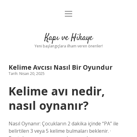
menüyü
Anasayfa
aç
Gizlilik Politikası
Kapı ve Hikaye
Yasal Uyarı
Yeni başlangıçlara ilham veren öneriler!
Hakkımızda
Kelime Avcısı Nasıl Bir Oyundur
Tarih: Nisan 20, 2025
Kelime avı nedir,
nasıl oynanır?
Nasıl Oynanır: Çocukların 2 dakika içinde “PA” ile
belirtilen 3 veya 5 kelime bulmaları beklenir. ·