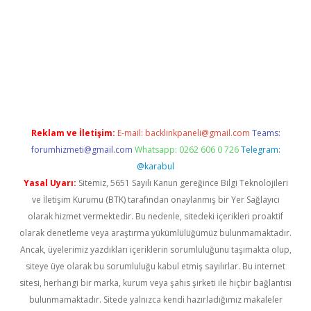
iriş
Reklam ve İletişim:
E-mail:
backlinkpaneli@gmail.com
Teams:
forumhizmeti@gmail.com
Whatsapp: 0262 606 0 726
Telegram:
@karabul
Yasal Uyarı:
Sitemiz, 5651 Sayılı Kanun gereğince Bilgi Teknolojileri
ve İletişim Kurumu (BTK) tarafından onaylanmış bir Yer Sağlayıcı
olarak hizmet vermektedir. Bu nedenle, sitedeki içerikleri proaktif
olarak denetleme veya araştırma yükümlülüğümüz bulunmamaktadır.
Ancak, üyelerimiz yazdıkları içeriklerin sorumluluğunu taşımakta olup,
siteye üye olarak bu sorumluluğu kabul etmiş sayılırlar. Bu internet
sitesi, herhangi bir marka, kurum veya şahıs şirketi ile hiçbir bağlantısı
bulunmamaktadır. Sitede yalnızca kendi hazırladığımız makaleler