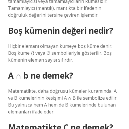
tamamlayıcısı veya tamamlayıcıların kümesidir.
Tamamlayıcı (mantık), mantıkta bir ifadenin
doğruluk değerini tersine çeviren işlemdir.
Boş kümenin değeri nedir?
Hiçbir elemanı olmayan kümeye boş küme denir.
Boş küme {} veya ∅ sembolleriyle gösterilir. Boş
kümenin eleman sayısı sıfırdır.
A ∩ b ne demek?
Matematikte, daha doğrusu kümeler kuramında, A
ve B kümelerinin kesişimi A ∩ B ile sembolize edilir.
Bu yalnızca hem A hem de B kümelerinde bulunan
elemanları ifade eder.
Matematikte C ne demek?