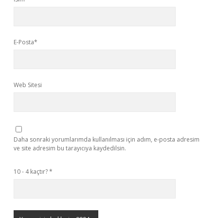
E-Posta*
Web Sitesi
Daha sonraki yorumlarımda kullanılması için adım, e-posta adresim
ve site adresim bu tarayıcıya kaydedilsin.
10 - 4 kaçtır?
*