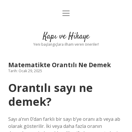
menüyü
Anasayfa
aç
Gizlilik Politikası
Kapı ve Hikaye
Yasal Uyarı
Yeni başlangıçlara ilham veren öneriler!
Hakkımızda
Matematikte Orantılı Ne Demek
Tarih: Ocak 29, 2025
Orantılı sayı ne
demek?
Sayı a’nın 0’dan farklı bir sayı b’ye oranı a:b veya ab
olarak gösterilir. İki veya daha fazla oranın