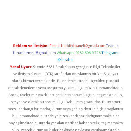
ş
Reklam ve İletişim:
E-mail:
backlinkpaneli@gmail.com
Teams:
forumhizmeti@gmail.com
Whatsapp: 0262 606 0 726
Telegram:
@karabul
Yasal Uyarı:
Sitemiz, 5651 Sayılı Kanun gereğince Bilgi Teknolojileri
ve İletişim Kurumu (BTK) tarafından onaylanmış bir Yer Sağlayıcı
olarak hizmet vermektedir. Bu nedenle, sitedeki içerikleri proaktif
olarak denetleme veya araştırma yükümlülüğümüz bulunmamaktadır.
Ancak, üyelerimiz yazdıkları içeriklerin sorumluluğunu taşımakta olup,
siteye üye olarak bu sorumluluğu kabul etmiş sayılırlar. Bu internet
sitesi, herhangi bir marka, kurum veya şahıs şirketi ile hiçbir bağlantısı
bulunmamaktadır. Sitede yalnızca kendi hazırladığımız makaleler
paylaşılmaktadır. Burada yer alan içerikler haber niteliği taşımamakta
olup, gerçek kurum ve kişiler hakkında paylaşım yapılmamaktadır.