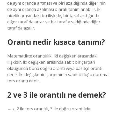
de aynı oranda artması ve biri azaldığında diğerinin
de aynı oranda azalması olarak tanımlanabilir. İki
nicelik arasındaki bu ilişkide, bir taraf arttığında
diğer taraf da artar ve bir taraf azaldığında diğer
taraf da azalır.
Orantı nedir kısaca tanımı?
Matematikte orantılılık, iki değişken arasındaki
ilişkidir. İki değişken arasında sabit bir çarpan
olduğunda buna doğru orantı veya basitçe orantı
denir. İki değişkenin çarpımının sabit olduğu duruma
ters orantı denir.
2 ve 3 ile orantılı ne demek?
→ x, 2 ile ters orantılı, 3 ile doğru orantılıdır.