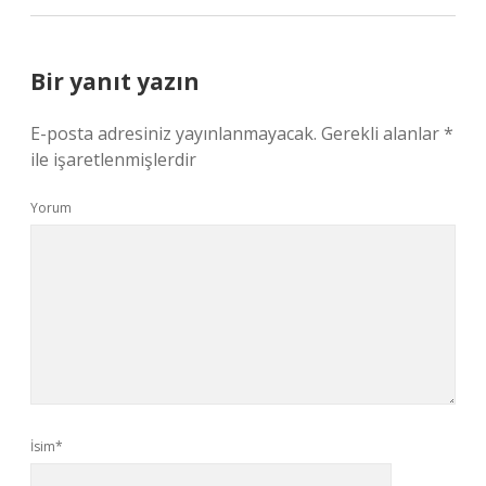
Bir yanıt yazın
E-posta adresiniz yayınlanmayacak.
Gerekli alanlar
*
ile işaretlenmişlerdir
Yorum
İsim*