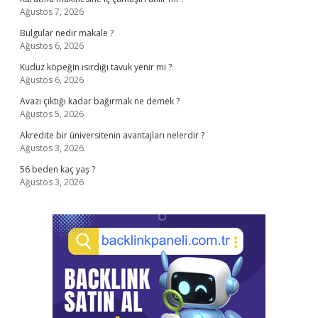
Ağustos 7, 2026
Bulgular nedir makale ?
Ağustos 6, 2026
Kuduz köpeğin ısırdığı tavuk yenir mi ?
Ağustos 6, 2026
Avazı çıktığı kadar bağırmak ne demek ?
Ağustos 5, 2026
Akredite bir üniversitenin avantajları nelerdir ?
Ağustos 3, 2026
56 beden kaç yaş ?
Ağustos 3, 2026