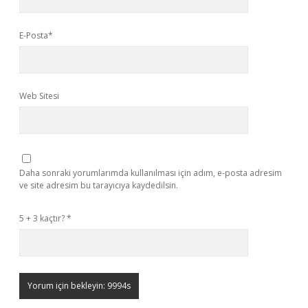
E-Posta*
Web Sitesi
Daha sonraki yorumlarımda kullanılması için adım, e-posta adresim
ve site adresim bu tarayıcıya kaydedilsin.
5 + 3 kaçtır?
*