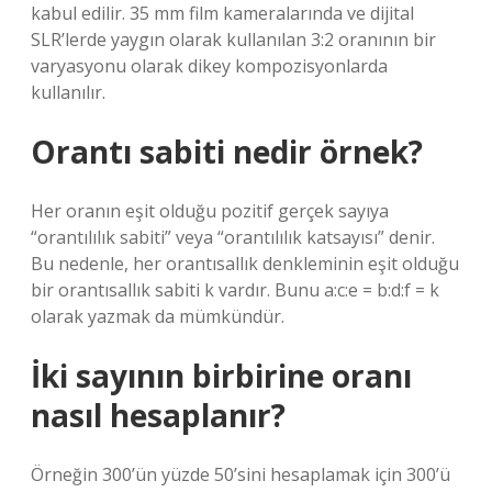
kabul edilir. 35 mm film kameralarında ve dijital
SLR’lerde yaygın olarak kullanılan 3:2 oranının bir
varyasyonu olarak dikey kompozisyonlarda
kullanılır.
Orantı sabiti nedir örnek?
Her oranın eşit olduğu pozitif gerçek sayıya
“orantılılık sabiti” veya “orantılılık katsayısı” denir.
Bu nedenle, her orantısallık denkleminin eşit olduğu
bir orantısallık sabiti k vardır. Bunu a:c:e = b:d:f = k
olarak yazmak da mümkündür.
İki sayının birbirine oranı
nasıl hesaplanır?
Örneğin 300’ün yüzde 50’sini hesaplamak için 300’ü