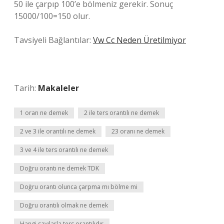
50 ile çarpıp 100’e bölmeniz gerekir. Sonuç
15000/100=150 olur.
Tavsiyeli Bağlantılar:
Vw Cc Neden Üretilmiyor
Tarih:
Makaleler
1 oran ne demek
2 ile ters orantılı ne demek
2 ve 3 ile orantılı ne demek
23 oranı ne demek
3 ve 4 ile ters orantılı ne demek
Doğru orantı ne demek TDK
Doğru orantı olunca çarpma mı bölme mi
Doğru orantılı olmak ne demek
Hangi sayılarla ters orantılıdır