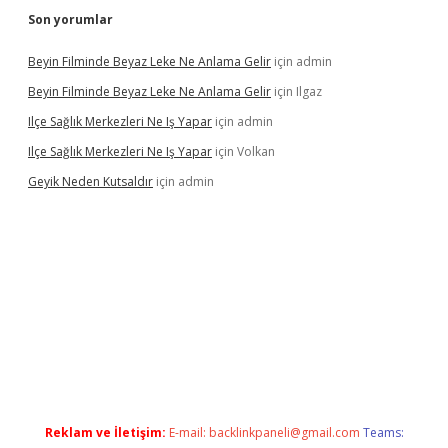
Son yorumlar
Beyin Filminde Beyaz Leke Ne Anlama Gelir
için
admin
Beyin Filminde Beyaz Leke Ne Anlama Gelir
için
Ilgaz
Ilçe Sağlık Merkezleri Ne Iş Yapar
için
admin
Ilçe Sağlık Merkezleri Ne Iş Yapar
için
Volkan
Geyik Neden Kutsaldır
için
admin
 giriş
Reklam ve İletişim:
E-mail:
backlinkpaneli@gmail.com
Teams: