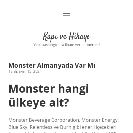
menüyü
Anasayfa
aç
Gizlilik Politikası
Kapı ve Hikaye
Yasal Uyarı
Yeni başlangıçlara ilham veren öneriler!
Hakkımızda
Monster Almanyada Var Mı
Tarih: Ekim 15, 2024
Monster hangi
ülkeye ait?
Monster Beverage Corporation, Monster Energy,
Blue Sky, Relentless ve Burn gibi enerji içecekleri