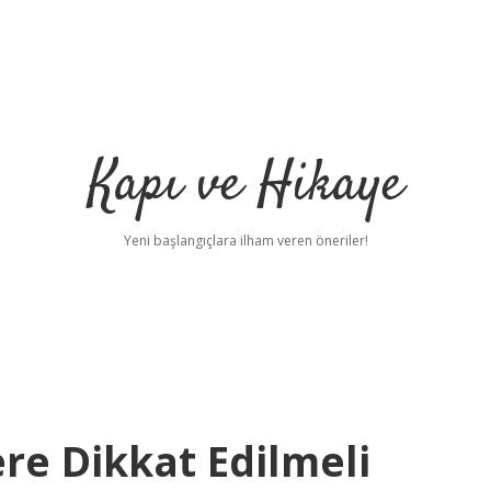
Kapı ve Hikaye
Yeni başlangıçlara ilham veren öneriler!
ere Dikkat Edilmeli