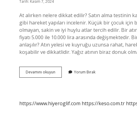
Tarih: Kasım 7, 2024
At alırken nelere dikkat edilir? Satın alma testinin k
gibi hareket yapıları incelenir. Küçük bir çocuk için
olmayan, sakin ve iyi huylu atlar tercih edilir. Bir a
fiyatı 5.000 ile 10.000 lira arasında değişmektedir. Bir
anlaşılır? Atın yelesi ve kuyruğu uzunsa rahat, hare
koşabilir ve dikkatlidir. Yağız atının biraz donuk ol
At
Devamını okuyun
Yorum Bırak
Satın
Alırken
Nelere
Dikkat
Edilmeli
https://www.hiyeroglif.com
https://keso.com.tr
https