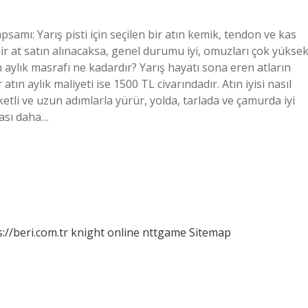
apsamı: Yarış pisti için seçilen bir atın kemik, tendon ve kas
 bir at satın alınacaksa, genel durumu iyi, omuzları çok yükse
tın aylık masrafı ne kadardır? Yarış hayatı sona eren atların
 atın aylık maliyeti ise 1500 TL civarındadır. Atın iyisi nasıl
ketli ve uzun adımlarla yürür, yolda, tarlada ve çamurda iyi
ması daha…
://beri.com.tr
knight online
nttgame
Sitemap