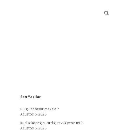
Sidebar
Son Yazılar
vdcasino g
Bulgular nedir makale ?
Ağustos 6, 2026
Kuduz köpeğin ısırdığı tavuk yenir mi ?
Ağustos 6, 2026