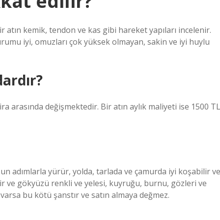
kat edilir?
bir atın kemik, tendon ve kas gibi hareket yapıları incelenir.
durumu iyi, omuzları çok yüksek olmayan, sakin ve iyi huylu
dardır?
 lira arasında değişmektedir. Bir atın aylık maliyeti ise 1500 T
un adımlarla yürür, yolda, tarlada ve çamurda iyi koşabilir v
dir ve gökyüzü renkli ve yelesi, kuyruğu, burnu, gözleri ve
k varsa bu kötü şanstır ve satın almaya değmez.