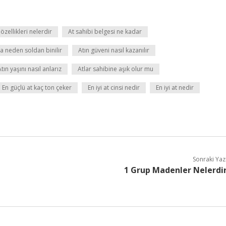
 özellikleri nelerdir
At sahibi belgesi ne kadar
a neden soldan binilir
Atın güveni nasıl kazanılır
Atın yaşını nasıl anlarız
Atlar sahibine aşık olur mu
En güçlü at kaç ton çeker
En iyi at cinsi nedir
En iyi at nedir
Sonraki Yaz
1 Grup Madenler Nelerdi