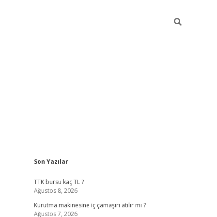
Sidebar
Son Yazılar
vdcasino giriş
TTK bursu kaç TL ?
Ağustos 8, 2026
Kurutma makinesine iç çamaşırı atılır mı ?
Ağustos 7, 2026