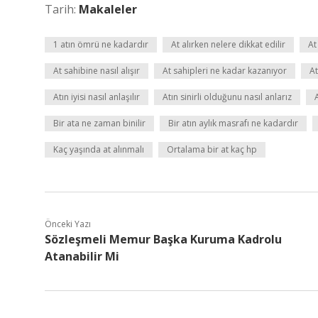
Tarih:
Makaleler
1 atın ömrü ne kadardır
At alırken nelere dikkat edilir
At
At sahibine nasıl alışır
At sahipleri ne kadar kazanıyor
At
Atın iyisi nasıl anlaşılır
Atın sinirli olduğunu nasıl anlarız
Bir ata ne zaman binilir
Bir atın aylık masrafı ne kadardır
Kaç yaşında at alınmalı
Ortalama bir at kaç hp
Önceki Yazı
Sözleşmeli Memur Başka Kuruma Kadrolu
Atanabilir Mi