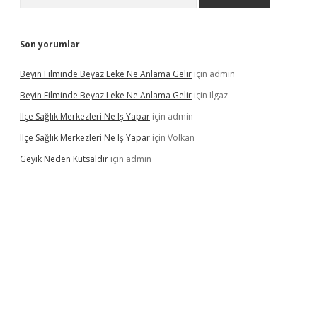
Son yorumlar
Beyin Filminde Beyaz Leke Ne Anlama Gelir
için
admin
Beyin Filminde Beyaz Leke Ne Anlama Gelir
için
Ilgaz
Ilçe Sağlık Merkezleri Ne Iş Yapar
için
admin
Ilçe Sağlık Merkezleri Ne Iş Yapar
için
Volkan
Geyik Neden Kutsaldır
için
admin
dcasino giriş