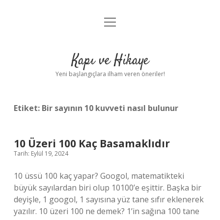
menüyü
Anasayfa
aç
Gizlilik Politikası
Kapı ve Hikaye
Yasal Uyarı
Yeni başlangıçlara ilham veren öneriler!
Hakkımızda
Etiket:
Bir sayının 10 kuvveti nasıl bulunur
10 Üzeri 100 Kaç Basamaklıdır
Tarih: Eylül 19, 2024
10 üssü 100 kaç yapar? Googol, matematikteki
büyük sayılardan biri olup 10100’e eşittir. Başka bir
deyişle, 1 googol, 1 sayısına yüz tane sıfır eklenerek
yazılır. 10 üzeri 100 ne demek? 1’in sağına 100 tane