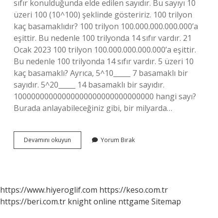
sıfır konulduğunda elde edilen sayıdır. Bu sayıyı 10
üzeri 100 (10^100) şeklinde gösteririz. 100 trilyon
kaç basamaklıdır? 100 trilyon 100.000.000.000.000’a
eşittir. Bu nedenle 100 trilyonda 14 sıfır vardır. 21
Ocak 2023 100 trilyon 100.000.000.000.000’a eşittir.
Bu nedenle 100 trilyonda 14 sıfır vardır. 5 üzeri 10
kaç basamaklı? Ayrıca, 5^10_____ 7 basamaklı bir
sayıdır. 5^20_____ 14 basamaklı bir sayıdır.
10000000000000000000000000000000 hangi sayı?
Burada anlayabileceğiniz gibi, bir milyarda…
10
Devamını okuyun
Yorum Bırak
Üzeri
100
Kaç
Basamaklıdır
https://www.hiyeroglif.com
https://keso.com.tr
https://beri.com.tr
knight online
nttgame
Sitemap