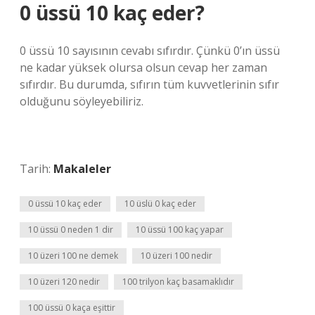
0 üssü 10 kaç eder?
0 üssü 10 sayısının cevabı sıfırdır. Çünkü 0’ın üssü
ne kadar yüksek olursa olsun cevap her zaman
sıfırdır. Bu durumda, sıfırın tüm kuvvetlerinin sıfır
olduğunu söyleyebiliriz.
Tarih:
Makaleler
0 üssü 10 kaç eder
10 üslü 0 kaç eder
10 üssü 0 neden 1 dir
10 üssü 100 kaç yapar
10 üzeri 100 ne demek
10 üzeri 100 nedir
10 üzeri 120 nedir
100 trilyon kaç basamaklıdır
100 üssü 0 kaça eşittir