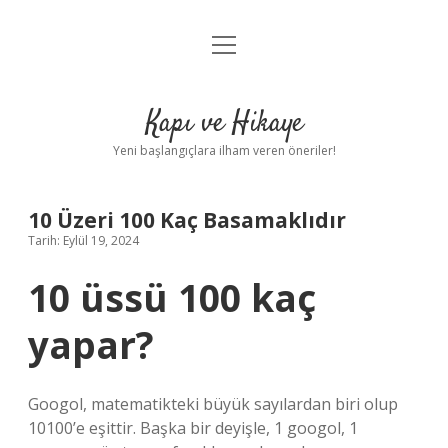
menüyü
Anasayfa
aç
Gizlilik Politikası
Kapı ve Hikaye
Yasal Uyarı
Yeni başlangıçlara ilham veren öneriler!
Hakkımızda
10 Üzeri 100 Kaç Basamaklıdır
Tarih: Eylül 19, 2024
10 üssü 100 kaç
yapar?
Googol, matematikteki büyük sayılardan biri olup
10100’e eşittir. Başka bir deyişle, 1 googol, 1