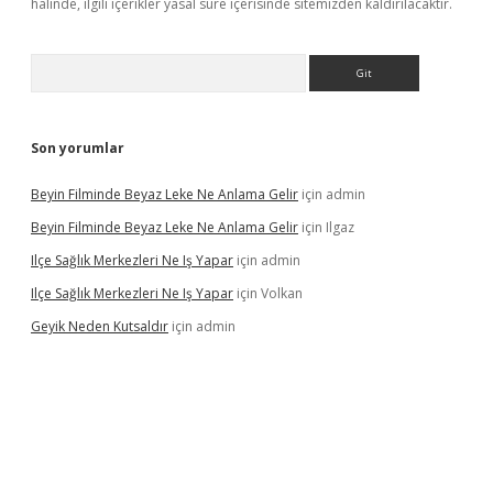
halinde, ilgili içerikler yasal süre içerisinde sitemizden kaldırılacaktır.
Arama
Son yorumlar
Beyin Filminde Beyaz Leke Ne Anlama Gelir
için
admin
Beyin Filminde Beyaz Leke Ne Anlama Gelir
için
Ilgaz
Ilçe Sağlık Merkezleri Ne Iş Yapar
için
admin
Ilçe Sağlık Merkezleri Ne Iş Yapar
için
Volkan
Geyik Neden Kutsaldır
için
admin