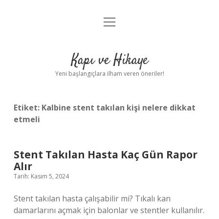
menüyü
Anasayfa
aç
Gizlilik Politikası
Kapı ve Hikaye
Yasal Uyarı
Yeni başlangıçlara ilham veren öneriler!
Hakkımızda
Etiket:
Kalbine stent takılan kişi nelere dikkat
etmeli
Stent Takılan Hasta Kaç Gün Rapor
Alır
Tarih: Kasım 5, 2024
Stent takılan hasta çalışabilir mi? Tıkalı kan
damarlarını açmak için balonlar ve stentler kullanılır.