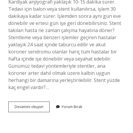
Kardiyak anjiyografi yaklaşık 10-15 dakika sürer.
Tedavi için balon veya stent kullanılırsa, işlem 30
dakikaya kadar sürer. İşlemden sonra aynı gün eve
dönebilir ve ertesi gün işe geri dönebilirsiniz. Stent
takılan hasta ne zaman çalışma hayatına döner?
Stentleme veya benzeri işlemler geçiren hastalar
yaklaşık 24 saat içinde taburcu edilir ve akut
koroner sendromu olanlar hariç tüm hastalar bir
hafta içinde işe dönebilir veya seyahat edebilir.
Günümüz tedavi yöntemleriyle stentler, ana
koroner arter dahil olmak üzere kalbin uygun
herhangi bir damarına yerleştirilebilir. Stent yüzde
kaç engel vardır?…
Stent
Devamını okuyun
Yorum Bırak
Takılan
Hasta
Kaç
Gün