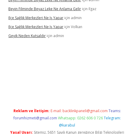
Beyin Filminde Beyaz Leke Ne Anlama Gelir
için
Ilgaz
Ilçe Sağlık Merkezleri Ne Iş Yapar
için
admin
Ilçe Sağlık Merkezleri Ne Iş Yapar
için
Volkan
Geyik Neden Kutsaldır
için
admin
dcasino giriş
Reklam ve İletişim:
E-mail:
backlinkpaneli@gmail.com
Teams:
forumhizmeti@gmail.com
Whatsapp: 0262 606 0 726
Telegram:
@karabul
Yasal Uyarı:
Sitemiz, 5651 Sayılı Kanun gereğince Bilgi Teknolojileri