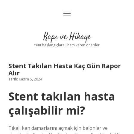
menüyü
Anasayfa
aç
Gizlilik Politikası
Kapı ve Hikaye
Yasal Uyarı
Yeni başlangıçlara ilham veren öneriler!
Hakkımızda
Stent Takılan Hasta Kaç Gün Rapor
Alır
Tarih: Kasım 5, 2024
Stent takılan hasta
çalışabilir mi?
Tıkalı kan damarlarını açmak için balonlar ve