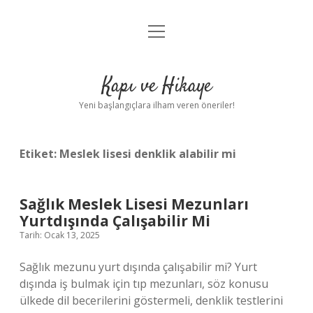
menüyü
Anasayfa
aç
Gizlilik Politikası
Kapı ve Hikaye
Yasal Uyarı
Yeni başlangıçlara ilham veren öneriler!
Hakkımızda
Etiket:
Meslek lisesi denklik alabilir mi
Sağlık Meslek Lisesi Mezunları
Yurtdışında Çalışabilir Mi
Tarih: Ocak 13, 2025
Sağlık mezunu yurt dışında çalışabilir mi? Yurt
dışında iş bulmak için tıp mezunları, söz konusu
ülkede dil becerilerini göstermeli, denklik testlerini