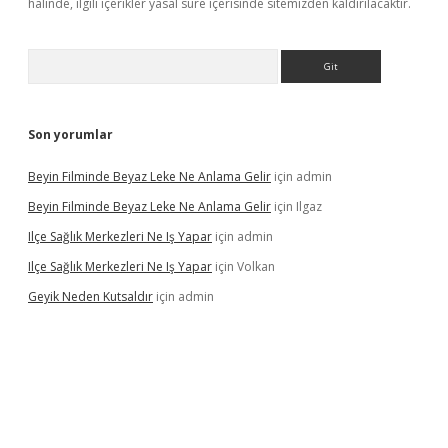
halinde, ilgili içerikler yasal süre içerisinde sitemizden kaldırılacaktır.
Arama
Son yorumlar
Beyin Filminde Beyaz Leke Ne Anlama Gelir
için
admin
Beyin Filminde Beyaz Leke Ne Anlama Gelir
için
Ilgaz
Ilçe Sağlık Merkezleri Ne Iş Yapar
için
admin
Ilçe Sağlık Merkezleri Ne Iş Yapar
için
Volkan
Geyik Neden Kutsaldır
için
admin