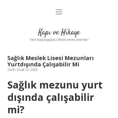
menüyü
Anasayfa
aç
Gizlilik Politikası
Kapı ve Hikaye
Yasal Uyarı
Yeni başlangıçlara ilham veren öneriler!
Hakkımızda
Sağlık Meslek Lisesi Mezunları
Yurtdışında Çalışabilir Mi
Tarih: Ocak 13, 2025
Sağlık mezunu yurt
dışında çalışabilir
mi?