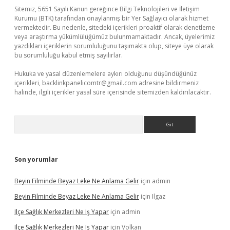
Sitemiz, 5651 Sayılı Kanun gereğince Bilgi Teknolojileri ve İletişim
Kurumu (BTK) tarafından onaylanmış bir Yer Sağlayıcı olarak hizmet
vermektedir. Bu nedenle, sitedeki içerikleri proaktif olarak denetleme
veya araştırma yükümlülüğümüz bulunmamaktadır. Ancak, üyelerimiz
yazdıkları içeriklerin sorumluluğunu taşımakta olup, siteye üye olarak
bu sorumluluğu kabul etmiş sayılırlar.
Hukuka ve yasal düzenlemelere aykırı olduğunu düşündüğünüz
içerikleri,
backlinkpanelicomtr@gmail.com
adresine bildirmeniz
halinde, ilgili içerikler yasal süre içerisinde sitemizden kaldırılacaktır.
Arama
Son yorumlar
Beyin Filminde Beyaz Leke Ne Anlama Gelir
için
admin
Beyin Filminde Beyaz Leke Ne Anlama Gelir
için
Ilgaz
Ilçe Sağlık Merkezleri Ne Iş Yapar
için
admin
Ilçe Sağlık Merkezleri Ne Iş Yapar
için
Volkan