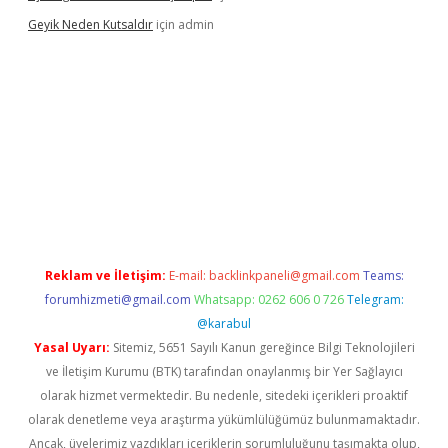
Geyik Neden Kutsaldır
için
admin
riş
Reklam ve İletişim:
E-mail:
backlinkpaneli@gmail.com
Teams:
forumhizmeti@gmail.com
Whatsapp: 0262 606 0 726
Telegram:
@karabul
Yasal Uyarı:
Sitemiz, 5651 Sayılı Kanun gereğince Bilgi Teknolojileri
ve İletişim Kurumu (BTK) tarafından onaylanmış bir Yer Sağlayıcı
olarak hizmet vermektedir. Bu nedenle, sitedeki içerikleri proaktif
olarak denetleme veya araştırma yükümlülüğümüz bulunmamaktadır.
Ancak, üyelerimiz yazdıkları içeriklerin sorumluluğunu taşımakta olup,