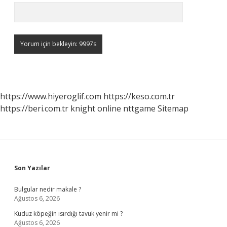
https://www.hiyeroglif.com
https://keso.com.tr
https://beri.com.tr
knight online
nttgame
Sitemap
Sidebar
Son Yazılar
Bulgular nedir makale ?
Ağustos 6, 2026
Kuduz köpeğin ısırdığı tavuk yenir mi ?
Ağustos 6, 2026