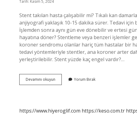
Tarih: Kasım 5, 2024
Stent takılan hasta çalışabilir mi? Tıkalı kan damarla
anjiyografi yaklaşık 10-15 dakika sürer. Tedavi için 
İşlemden sonra aynı gün eve dönebilir ve ertesi gün 
hayatına döner? Stentleme veya benzeri işlemler geçi
koroner sendromu olanlar hariç tüm hastalar bir ha
tedavi yöntemleriyle stentler, ana koroner arter d
yerleştirilebilir. Stent yüzde kaç engel vardır?…
Stent
Devamını okuyun
Yorum Bırak
Takılan
Hasta
Kaç
Gün
Rapor
https://www.hiyeroglif.com
https://keso.com.tr
https
Alır