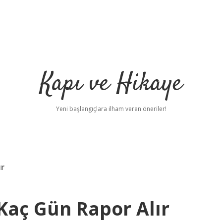
Kapı ve Hikaye
Yeni başlangıçlara ilham veren öneriler!
ır
Kaç Gün Rapor Alır