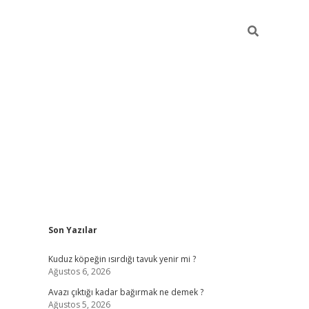
Sidebar
Son Yazılar
vdcasino gi
Kuduz köpeğin ısırdığı tavuk yenir mi ?
Ağustos 6, 2026
Avazı çıktığı kadar bağırmak ne demek ?
Ağustos 5, 2026