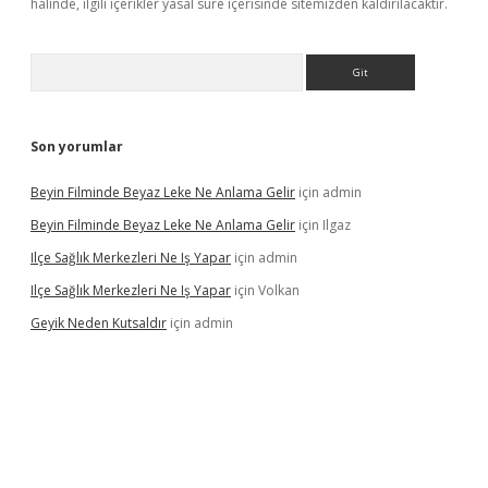
halinde, ilgili içerikler yasal süre içerisinde sitemizden kaldırılacaktır.
Arama
Son yorumlar
Beyin Filminde Beyaz Leke Ne Anlama Gelir
için
admin
Beyin Filminde Beyaz Leke Ne Anlama Gelir
için
Ilgaz
Ilçe Sağlık Merkezleri Ne Iş Yapar
için
admin
Ilçe Sağlık Merkezleri Ne Iş Yapar
için
Volkan
Geyik Neden Kutsaldır
için
admin