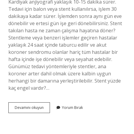
Kardiyak anjiyografi yaklaşık 10-15 dakika sürer.
Tedavi için balon veya stent kullanılırsa, işlem 30
dakikaya kadar sürer. İşlemden sonra aynı gün eve
dönebilir ve ertesi gün işe geri dönebilirsiniz. Stent
takılan hasta ne zaman çalışma hayatına döner?
Stentleme veya benzeri işlemler geçiren hastalar
yaklaşık 24 saat içinde taburcu edilir ve akut
koroner sendromu olanlar hariç tüm hastalar bir
hafta içinde işe dönebilir veya seyahat edebilir.
Günümüz tedavi yöntemleriyle stentler, ana
koroner arter dahil olmak üzere kalbin uygun
herhangi bir damarına yerleştirilebilir. Stent yüzde
kaç engel vardır?…
Stent
Devamını okuyun
Yorum Bırak
Takılan
Hasta
Kaç
Gün