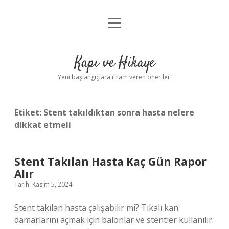
menüyü
Anasayfa
aç
Gizlilik Politikası
Kapı ve Hikaye
Yasal Uyarı
Yeni başlangıçlara ilham veren öneriler!
Hakkımızda
Etiket:
Stent takıldıktan sonra hasta nelere
dikkat etmeli
Stent Takılan Hasta Kaç Gün Rapor
Alır
Tarih: Kasım 5, 2024
Stent takılan hasta çalışabilir mi? Tıkalı kan
damarlarını açmak için balonlar ve stentler kullanılır.