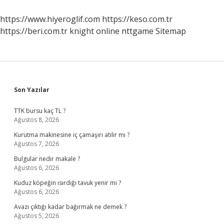
Yurtdışında
Çalışabilir
https://www.hiyeroglif.com
https://keso.com.tr
Mi
https://beri.com.tr
knight online
nttgame
Sitemap
Sidebar
Son Yazılar
TTK bursu kaç TL ?
Ağustos 8, 2026
Kurutma makinesine iç çamaşırı atılır mı ?
Ağustos 7, 2026
Bulgular nedir makale ?
Ağustos 6, 2026
Kuduz köpeğin ısırdığı tavuk yenir mi ?
Ağustos 6, 2026
Avazı çıktığı kadar bağırmak ne demek ?
Ağustos 5, 2026