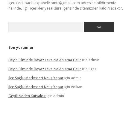
içerikleri,
backlinkpanelicomtr@gmail.com
adresine bildirmeniz
halinde, ilgili içerikler yasal süre içerisinde sitemizden kaldırılacaktır.
Arama
Son yorumlar
Beyin Filminde Beyaz Leke Ne Anlama Gelir
için
admin
Beyin Filminde Beyaz Leke Ne Anlama Gelir
için
Ilgaz
Ilçe Sağlık Merkezleri Ne Iş Yapar
için
admin
Ilçe Sağlık Merkezleri Ne Iş Yapar
için
Volkan
Geyik Neden Kutsaldır
için
admin