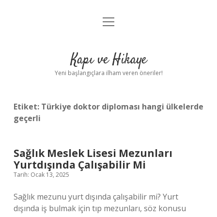
menüyü
Anasayfa
aç
Gizlilik Politikası
Kapı ve Hikaye
Yasal Uyarı
Yeni başlangıçlara ilham veren öneriler!
Hakkımızda
Etiket:
Türkiye doktor diploması hangi ülkelerde
geçerli
Sağlık Meslek Lisesi Mezunları
Yurtdışında Çalışabilir Mi
Tarih: Ocak 13, 2025
Sağlık mezunu yurt dışında çalışabilir mi? Yurt
dışında iş bulmak için tıp mezunları, söz konusu