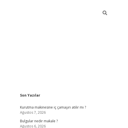
Sidebar
Son Yazılar
vdcasino gi
Kurutma makinesine iç çamaşırı atılır mı ?
Ağustos 7, 2026
Bulgular nedir makale ?
Ağustos 6, 2026