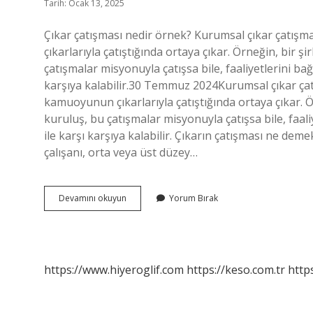
Tarih: Ocak 13, 2025
Çıkar çatışması nedir örnek? Kurumsal çıkar çatışm
çıkarlarıyla çatıştığında ortaya çıkar. Örneğin, bir 
çatışmalar misyonuyla çatışsa bile, faaliyetlerini bağ
karşıya kalabilir.30 Temmuz 2024Kurumsal çıkar çatı
kamuoyunun çıkarlarıyla çatıştığında ortaya çıkar. 
kuruluş, bu çatışmalar misyonuyla çatışsa bile, faali
ile karşı karşıya kalabilir. Çıkarın çatışması ne demek
çalışanı, orta veya üst düzey…
Çıkar
Devamını okuyun
Yorum Bırak
Çatışması
Türleri
Nelerdir
https://www.hiyeroglif.com
https://keso.com.tr
https