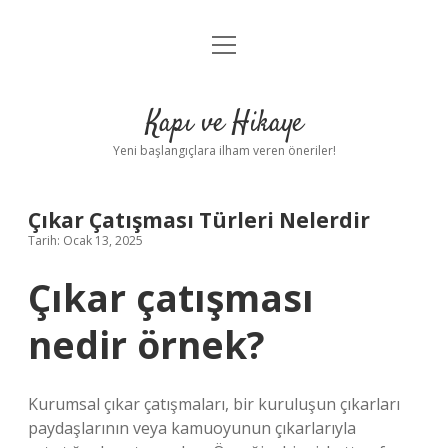
menüyü
Anasayfa
aç
Gizlilik Politikası
Kapı ve Hikaye
Yasal Uyarı
Yeni başlangıçlara ilham veren öneriler!
Hakkımızda
Çıkar Çatışması Türleri Nelerdir
Tarih: Ocak 13, 2025
Çıkar çatışması
nedir örnek?
Kurumsal çıkar çatışmaları, bir kuruluşun çıkarları
paydaşlarının veya kamuoyunun çıkarlarıyla