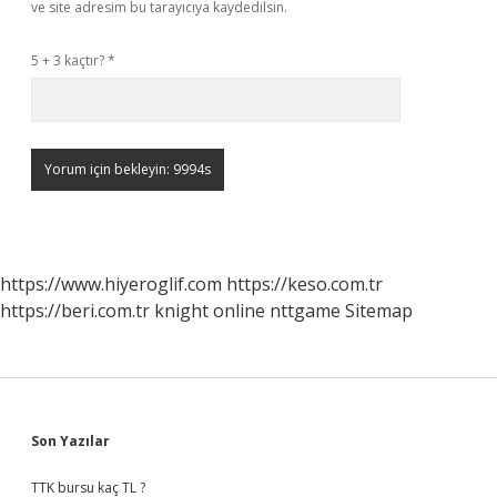
ve site adresim bu tarayıcıya kaydedilsin.
5 + 3 kaçtır?
*
https://www.hiyeroglif.com
https://keso.com.tr
https://beri.com.tr
knight online
nttgame
Sitemap
Sidebar
Son Yazılar
TTK bursu kaç TL ?