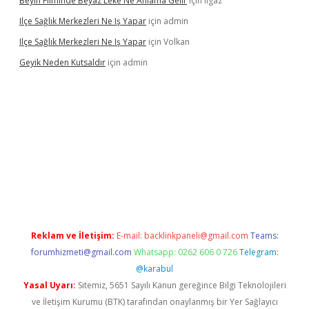
Beyin Filminde Beyaz Leke Ne Anlama Gelir
için
Ilgaz
Ilçe Sağlık Merkezleri Ne Iş Yapar
için
admin
Ilçe Sağlık Merkezleri Ne Iş Yapar
için
Volkan
Geyik Neden Kutsaldır
için
admin
casino giriş
Reklam ve İletişim:
E-mail:
backlinkpaneli@gmail.com
Teams:
forumhizmeti@gmail.com
Whatsapp: 0262 606 0 726
Telegram:
@karabul
Yasal Uyarı:
Sitemiz, 5651 Sayılı Kanun gereğince Bilgi Teknolojileri
ve İletişim Kurumu (BTK) tarafından onaylanmış bir Yer Sağlayıcı